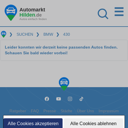
☰
Automarkt
Hilden
.de
Autos einfach finden
❯
SUCHEN
❯
BMW
❯
430
Leider konnten wir derzeit keine passenden Autos finden.
Schauen Sie bald wieder vorbei!
Ratgeber
FAQ
Presse
Städte
Über Uns
Impressum
Datenschutz
Cookies
Alle Cookies akzeptieren
Alle Cookies ablehnen