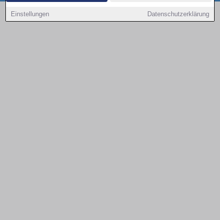
Copyright © 2000 - 2026 | 1A Infosysteme GmbH | Content by: 1a-sites-autos
Einstellungen
Datenschutzerklärung
08.08.2026