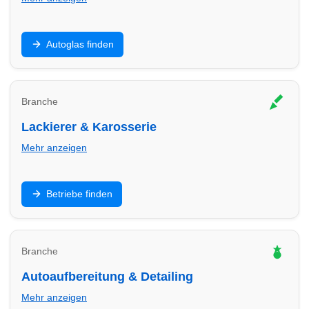
Steinschlag, Scheibentausch und Kalibrierung: Finde
Autoglas finden
Autoglas-Profis in Hilden – oft kurzfristig mit klaren
Preisen.
Branche
Lackierer & Karosserie
Mehr anzeigen
Unfallinstandsetzung, Kratzer, Smart Repair: Finde
Betriebe finden
Lackier- und Karosseriebetriebe in Hilden für saubere
Ergebnisse.
Branche
Autoaufbereitung & Detailing
Mehr anzeigen