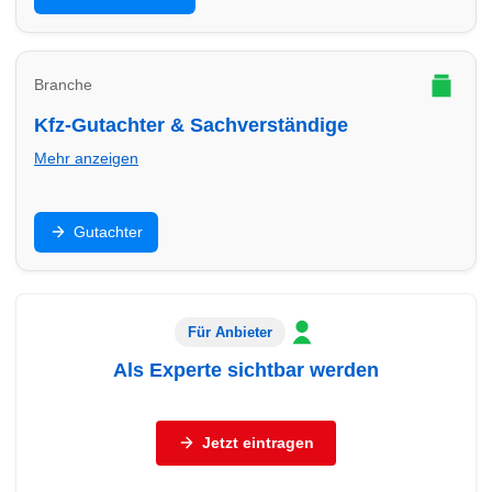
passende Beratung.
Branche
Kfz-Gutachter & Sachverständige
Mehr anzeigen
Unfallgutachten, Bewertung, Beweissicherung: Finde
Gutachter
Gutachter in Hilden – seriös, dokumentationsstark und
schnell.
Für Anbieter
Als Experte sichtbar werden
Sie sind Autohaus, freier Händler, Werkstatt oder
Servicebetrieb (Reifen, Autoglas, Aufbereitung,
Jetzt eintragen
Abschleppdienst, Gutachter)?