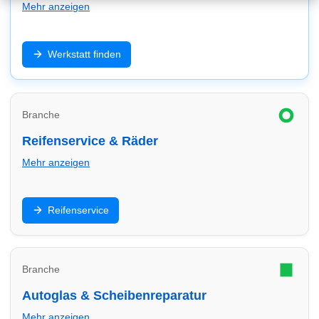
Mehr anzeigen
Inspektion, Reparatur, Diagnose und Wartung: Finde
Werkstatt finden
Werkstätten in Hilden – schnell, zuverlässig und
passend zu deinem Fahrzeug (inkl. E-Auto/Hybrid).
Branche
Reifenservice & Räder
Mehr anzeigen
Reifenwechsel, Einlagerung, Auswuchten und Felgen:
Reifenservice
Finde Reifendienste in Hilden und vergleiche Service
& Termine.
Branche
Autoglas & Scheibenreparatur
Mehr anzeigen