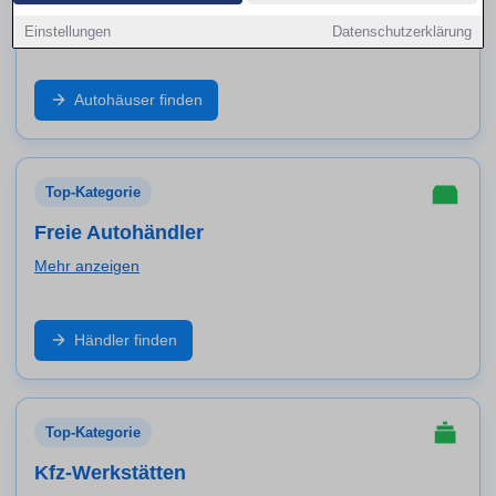
Mehr anzeigen
Einstellungen
Datenschutzerklärung
Markenbetrieb, Neuwagen, geprüfte Gebrauchte und
Autohäuser finden
Service aus einer Hand: Finde Autohäuser in Hilden
und vergleiche Angebote, Probefahrt und Werkstatt-
Leistungen.
Top-Kategorie
Freie Autohändler
Mehr anzeigen
Große Auswahl an Marken und Modellen: Entdecke
Händler finden
freie Händler in Hilden für Gebrauchtwagen,
Inzahlungnahme, Garantiepakete und schnelle
Verfügbarkeit.
Top-Kategorie
Kfz-Werkstätten