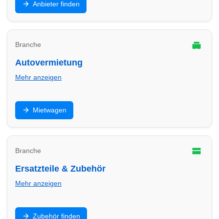
Anbieter finden
Finde Anbieter in Hilden für E-Mobilität zu Hause und
im Gewerbe.
Branche
Autovermietung
Mehr anzeigen
Mietwagen für Urlaub, Umzug oder Werkstatt-Ersatz:
Mietwagen
Finde Autovermietungen in Hilden und vergleiche
Konditionen.
Branche
Ersatzteile & Zubehör
Mehr anzeigen
Teile, Batterien, Öl, Zubehör und Einbau: Finde
Zubehör finden
Anbieter in Hilden für schnelle Verfügbarkeit und