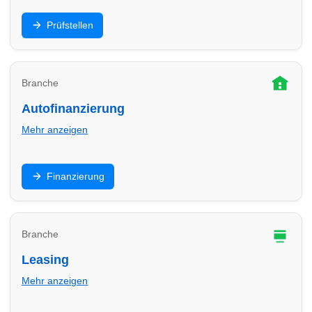
HU/AU, Eintragung, Sicherheitschecks: Finde
Prüfstellen
Prüfstellen in Hilden und plane Termine für
Hauptuntersuchung & Gutachten.
Branche
Autofinanzierung
Mehr anzeigen
Ratenkredit, Ballonfinanzierung oder
Finanzierung
Händlerfinanzierung: Vergleiche Angebote in Hilden
und finde passende Partner für dein Budget.
Branche
Leasing
Mehr anzeigen