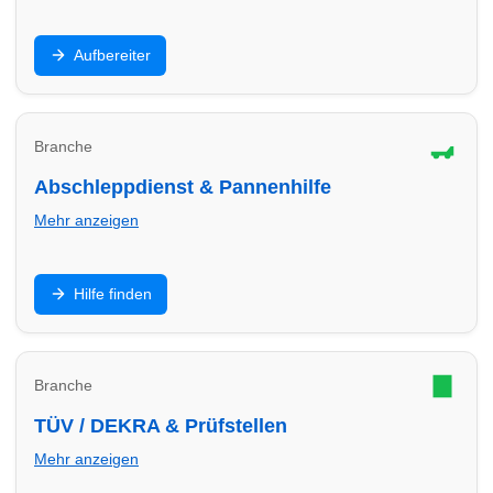
Innenraum, Polster, Lackaufbereitung,
Aufbereiter
Keramikversiegelung: Finde Aufbereiter in Hilden für
Werterhalt und Top-Optik.
Branche
Abschleppdienst & Pannenhilfe
Mehr anzeigen
Panne, Unfall oder Startproblem: Finde
Hilfe finden
Abschleppdienste in Hilden – Hilfe, Transport und
sichere Abwicklung.
Branche
TÜV / DEKRA & Prüfstellen
Mehr anzeigen