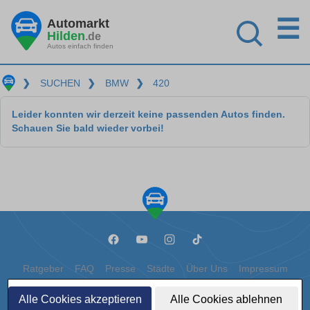
☰
Automarkt
Hilden
.de
Autos einfach finden
❯
SUCHEN
❯
BMW
❯
420
Leider konnten wir derzeit keine passenden Autos finden.
Schauen Sie bald wieder vorbei!
Ratgeber
FAQ
Presse
Städte
Über Uns
Impressum
Datenschutz
Cookies
Alle Cookies akzeptieren
Alle Cookies ablehnen