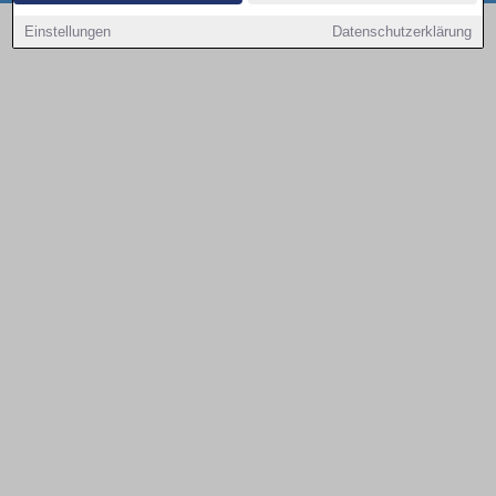
Copyright © 2000 - 2026 | 1A Infosysteme GmbH | Content by: 1a-sites-autos
Einstellungen
Datenschutzerklärung
09.08.2026