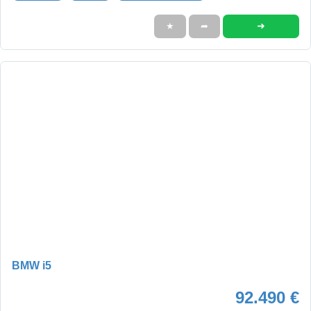
➜
★
➦
BMW i5
92.490 €