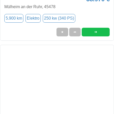
Mülheim an der Ruhr, 45478
5.900 km
Elektro
250 kw (340 PS)
➜
★
➦