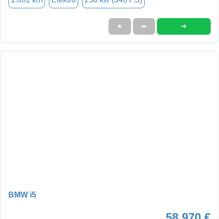
➜
★
➦
BMW i5
58.970 €