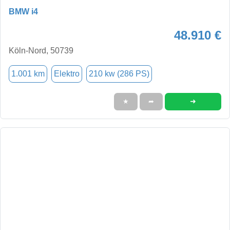
BMW i4
48.910 €
Köln-Nord, 50739
1.001 km
Elektro
210 kw (286 PS)
➜
★
➦