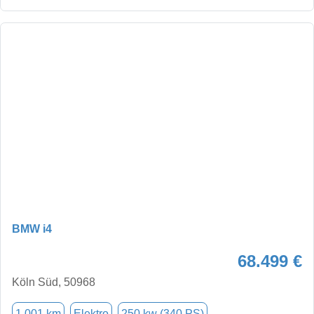
BMW i4
68.499 €
Köln Süd, 50968
1.001 km
Elektro
250 kw (340 PS)