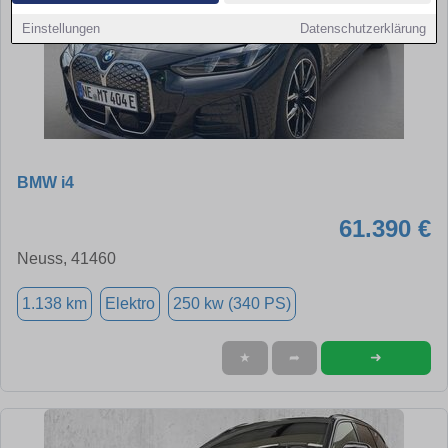
Einstellungen
Datenschutzerklärung
BMW i4
61.390 €
Neuss, 41460
1.138 km
Elektro
250 kw (340 PS)
➜
★
➦