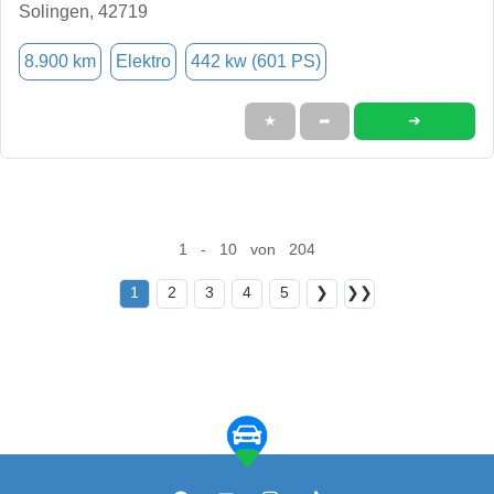
Solingen, 42719
8.900 km
Elektro
442 kw (601 PS)
➜
★
➦
1 - 10 von 204
1
2
3
4
5
❯
❯❯