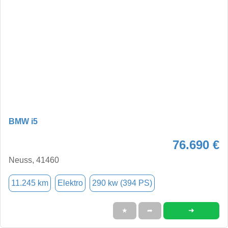
BMW i5
76.690 €
Neuss, 41460
11.245 km
Elektro
290 kw (394 PS)
➜
★
➦