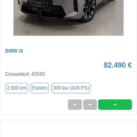
BMW iX
82.490 €
Düsseldorf, 40595
2.900 km
Elektro
300 kw (408 PS)
➜
★
➦