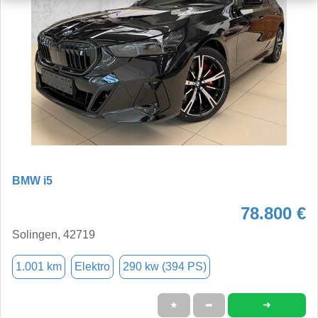
BMW i5
78.800 €
Solingen, 42719
1.001 km
Elektro
290 kw (394 PS)
➜
★
➦