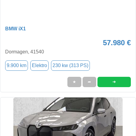
BMW iX1
57.980 €
Dormagen, 41540
9.900 km
Elektro
230 kw (313 PS)
➜
★
➦