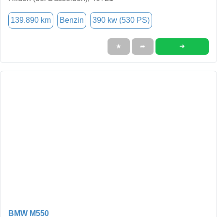
139.890 km
Benzin
390 kw (530 PS)
➜
★
➦
BMW M550