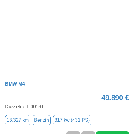
BMW M4
49.890 €
Düsseldorf, 40591
13.327 km
Benzin
317 kw (431 PS)