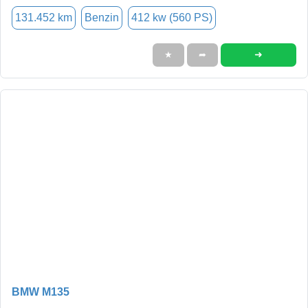
131.452 km
Benzin
412 kw (560 PS)
➜
★
➦
BMW M135