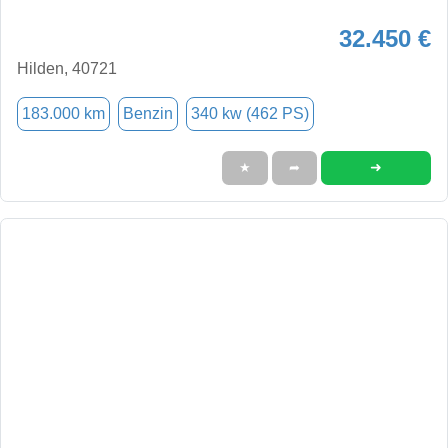
32.450 €
Hilden, 40721
183.000 km
Benzin
340 kw (462 PS)
➜
★
➦