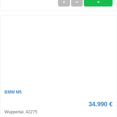
➜
★
➦
BMW M5
34.990 €
Wuppertal, 42275