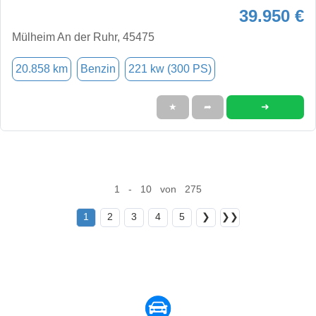
39.950 €
Mülheim An der Ruhr, 45475
20.858 km
Benzin
221 kw (300 PS)
➜
★
➦
1 - 10 von 275
1
2
3
4
5
❯
❯❯