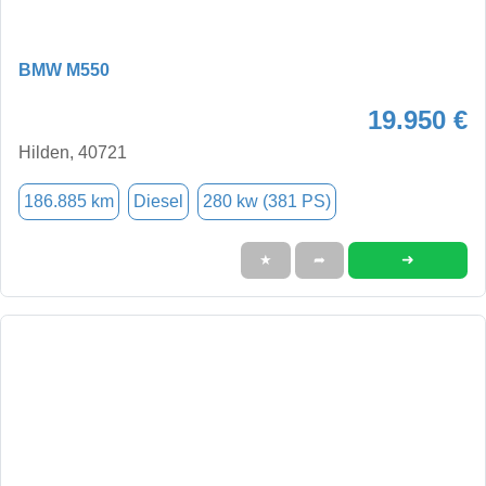
BMW M550
19.950 €
Hilden, 40721
186.885 km
Diesel
280 kw (381 PS)
➜
★
➦