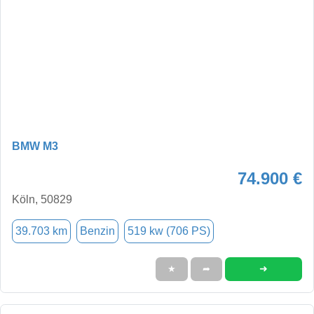
BMW M3
74.900 €
Köln, 50829
39.703 km
Benzin
519 kw (706 PS)
➜
★
➦