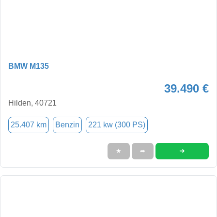
BMW M135
39.490 €
Hilden, 40721
25.407 km
Benzin
221 kw (300 PS)
➜
★
➦