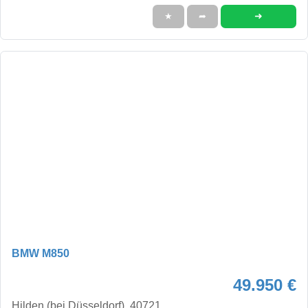
➜
★
➦
BMW M850
49.950 €
Hilden (bei Düsseldorf), 40721