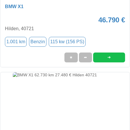
BMW X1
46.790 €
Hilden, 40721
1.001 km
Benzin
115 kw (156 PS)
➜
★
➦