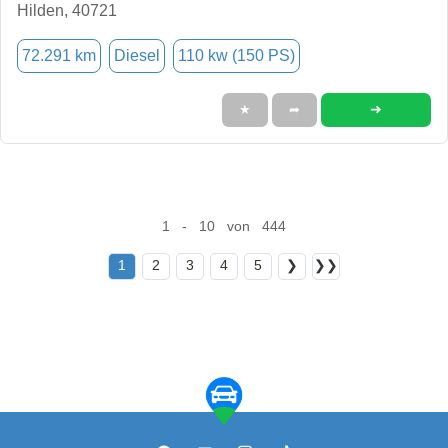
Hilden, 40721
72.291 km
Diesel
110 kw (150 PS)
➜
★
➦
1 - 10 von 444
1
2
3
4
5
❯
❯❯