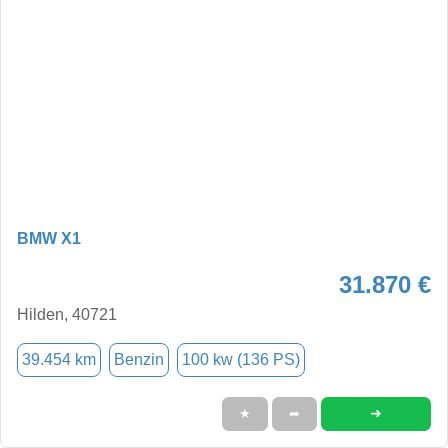
BMW X1
31.870 €
Hilden, 40721
39.454 km
Benzin
100 kw (136 PS)
➜
★
➦