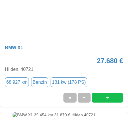
BMW X1
27.680 €
Hilden, 40721
68.927 km
Benzin
131 kw (178 PS)
➜
★
➦