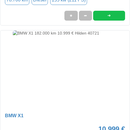
➜
★
➦
BMW X1
10.999 €