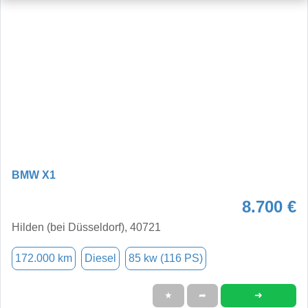
BMW X1
8.700 €
Hilden (bei Düsseldorf), 40721
172.000 km
Diesel
85 kw (116 PS)
➜
★
➦