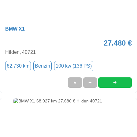
BMW X1
27.480 €
Hilden, 40721
62.730 km
Benzin
100 kw (136 PS)
➜
★
➦