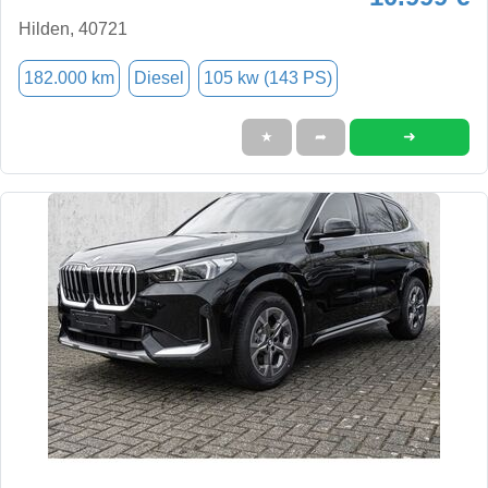
Hilden, 40721
182.000 km
Diesel
105 kw (143 PS)
➜
★
➦