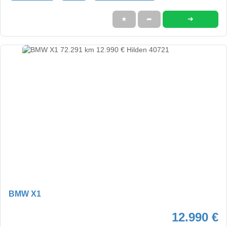
➜
★
➦
BMW X1
12.990 €