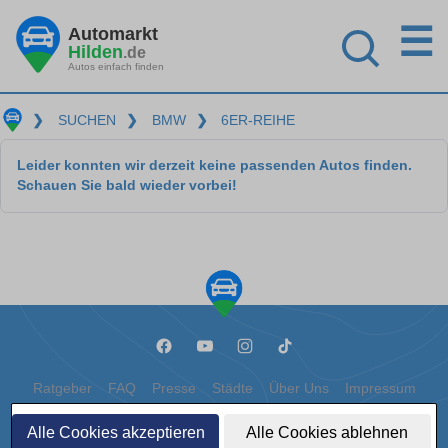
☰
Automarkt
Hilden
.de
Autos einfach finden
❯
SUCHEN
❯
BMW
❯
6ER-REIHE
Leider konnten wir derzeit keine passenden Autos finden.
Schauen Sie bald wieder vorbei!
Ratgeber
FAQ
Presse
Städte
Über Uns
Impressum
Datenschutz
Cookies
Alle Cookies akzeptieren
Alle Cookies ablehnen