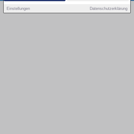
Copyright © 2000 - 2026 | 1A Infosysteme GmbH | Content by: 1a-sites-autos
Einstellungen
Datenschutzerklärung
09.08.2026