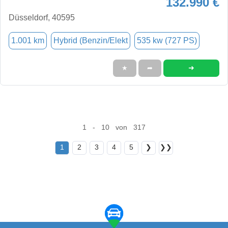
132.990 €
Düsseldorf, 40595
1.001 km
Hybrid (Benzin/Elekt
535 kw (727 PS)
➜
★
➦
1 - 10 von 317
1
2
3
4
5
❯
❯❯