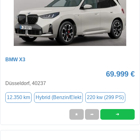
BMW X3
69.999 €
Düsseldorf, 40237
12.350 km
Hybrid (Benzin/Elekt
220 kw (299 PS)
➜
★
➦