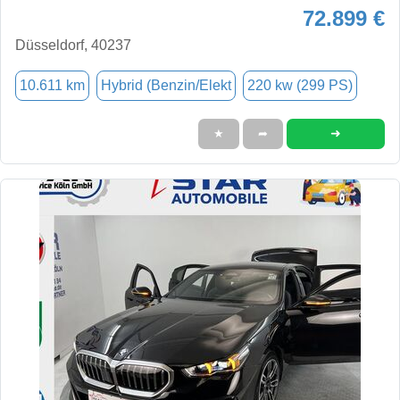
72.899 €
Düsseldorf, 40237
10.611 km
Hybrid (Benzin/Elekt
220 kw (299 PS)
➜
★
➦