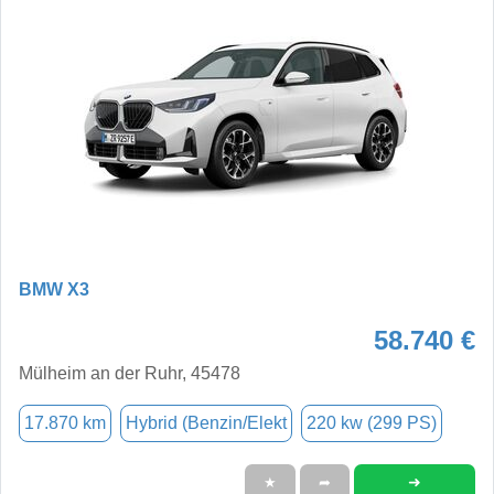
BMW X3
58.740 €
Mülheim an der Ruhr, 45478
17.870 km
Hybrid (Benzin/Elekt
220 kw (299 PS)
➜
★
➦