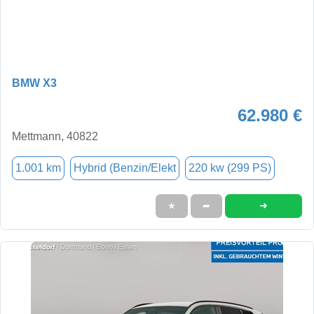
BMW X3
62.980 €
Mettmann, 40822
1.001 km
Hybrid (Benzin/Elekt
220 kw (299 PS)
➜
★
➦