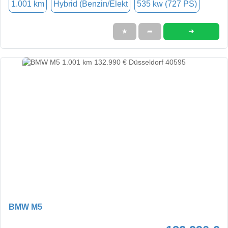
1.001 km
Hybrid (Benzin/Elekt
535 kw (727 PS)
➜
★
➦
BMW M5