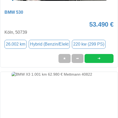
BMW 530
53.490 €
Köln, 50739
26.002 km
Hybrid (Benzin/Elekt
220 kw (299 PS)
➜
★
➦