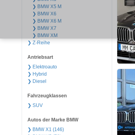
❯ BMW X5 M
❯ BMW X6
❯ BMW X6 M
❯ BMW X7
❯ BMW XM
❯ Z-Reihe
Antriebsart
❯ Elektroauto
❯ Hybrid
❯ Diesel
Fahrzeugklassen
❯ SUV
Autos der Marke BMW
❯ BMW X1 (146)