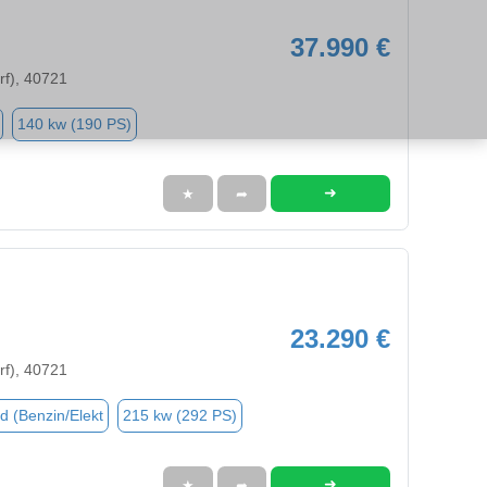
37.990 €
rf), 40721
140 kw (190 PS)
➜
★
➦
23.290 €
rf), 40721
d (Benzin/Elekt
215 kw (292 PS)
➜
★
➦