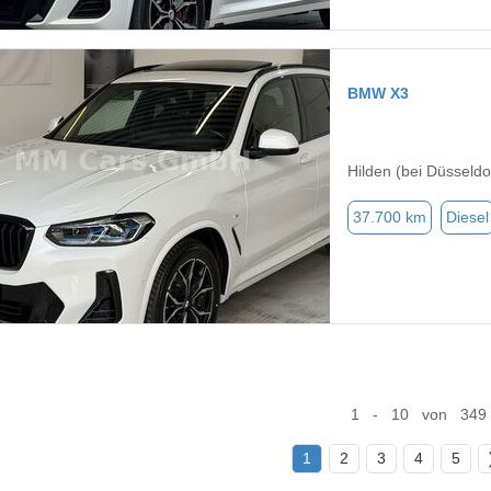
BMW X3
Hilden (bei Düsseldo
37.700 km
Diesel
1 - 10 von 349
1
2
3
4
5