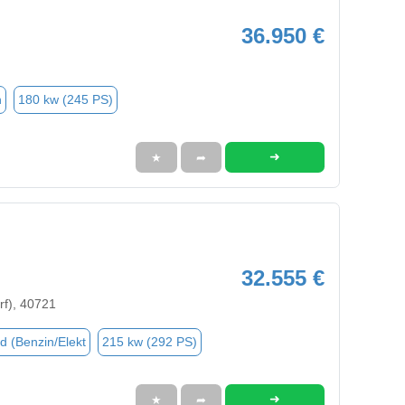
36.950 €
n
180 kw (245 PS)
➜
★
➦
32.555 €
rf), 40721
d (Benzin/Elekt
215 kw (292 PS)
➜
★
➦