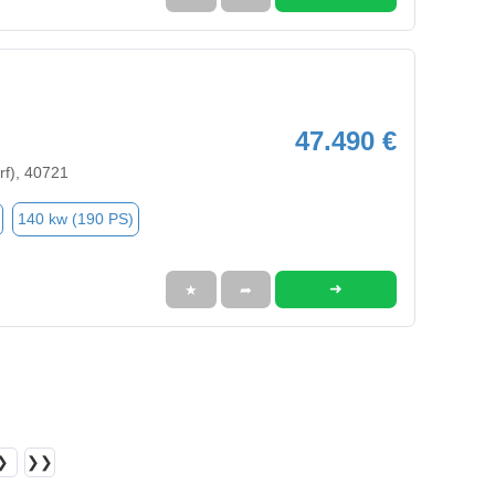
47.490 €
rf), 40721
140 kw (190 PS)
➜
★
➦
❯
❯❯