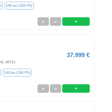
l
190 kw (258 PS)
➜
★
➦
37.999 €
rf), 40721
140 kw (190 PS)
➜
★
➦