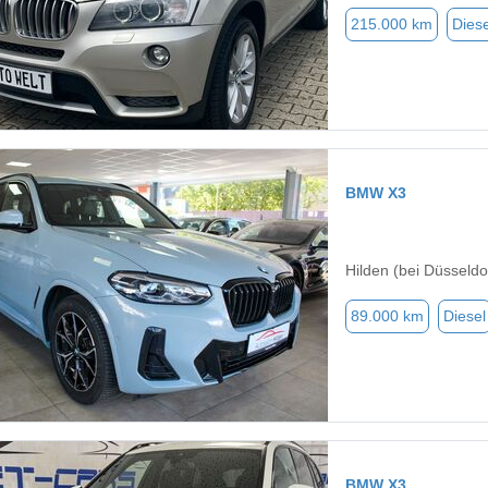
215.000 km
Diese
BMW X3
Hilden (bei Düsseldo
89.000 km
Diesel
BMW X3