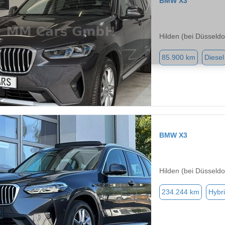
BMW X3
Hilden (bei Düsseldo
85.900 km
Diesel
BMW X3
Hilden (bei Düsseldo
234.244 km
Hybri