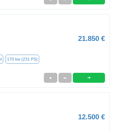
21.850 €
l
170 kw (231 PS)
➜
★
➦
12.500 €