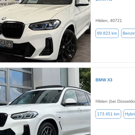
Hilden, 40721
89.823 km
Benzi
BMW X3
Hilden (bei Düsseldo
173.451 km
Hybri