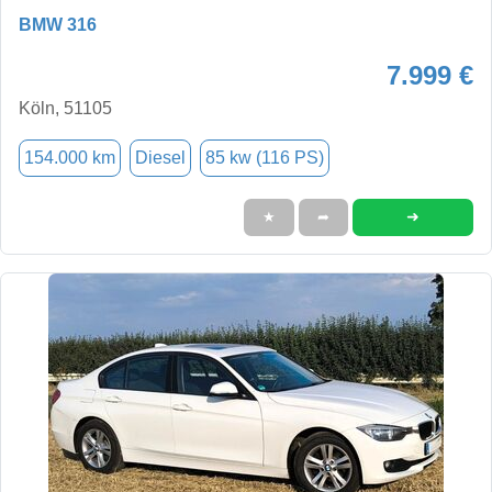
BMW 316
7.999 €
Köln, 51105
154.000 km
Diesel
85 kw (116 PS)
➜
★
➦