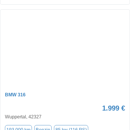
BMW 316
1.999 €
Wuppertal, 42327
193.000 km
Benzin
85 kw (116 PS)