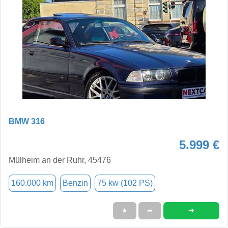
BMW 316
5.999 €
Mülheim an der Ruhr, 45476
160.000 km
Benzin
75 kw (102 PS)
➜
★
➦