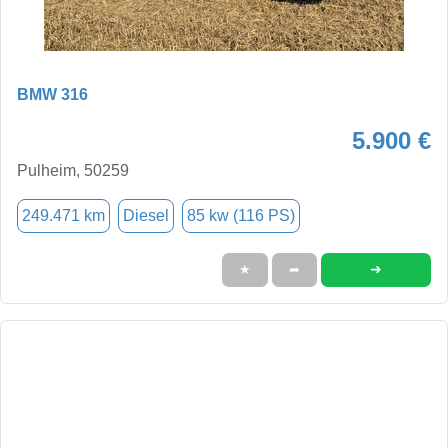
BMW 316
5.900 €
Pulheim, 50259
249.471 km
Diesel
85 kw (116 PS)
➜
★
➦