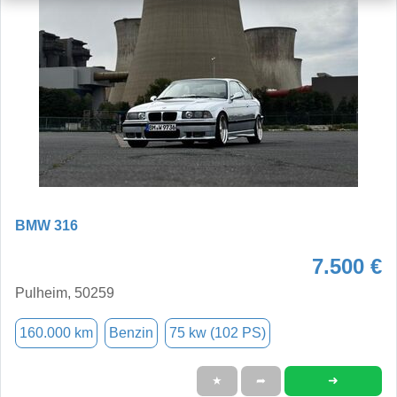
BMW 316
7.500 €
Pulheim, 50259
160.000 km
Benzin
75 kw (102 PS)
➜
★
➦