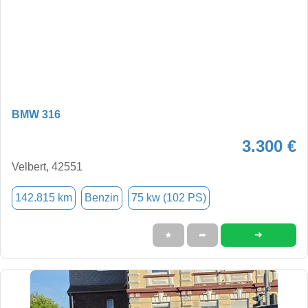
BMW 316
3.300 €
Velbert, 42551
142.815 km
Benzin
75 kw (102 PS)
➜
★
➦