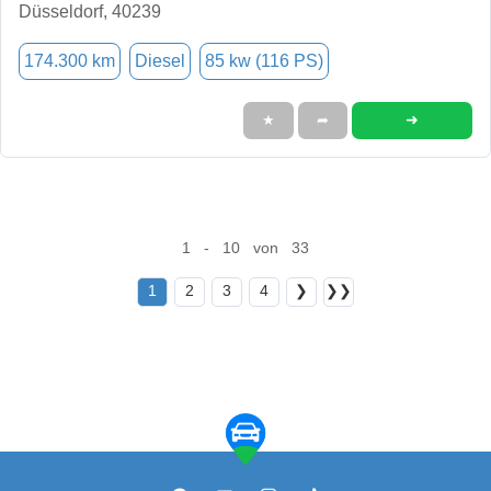
Düsseldorf, 40239
174.300 km
Diesel
85 kw (116 PS)
➜
★
➦
1 - 10 von 33
1
2
3
4
❯
❯❯