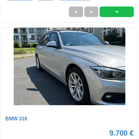
➜
★
➦
BMW 316
9.700 €