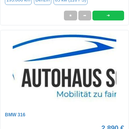
➜
★
➦
BMW 316
2.890 €