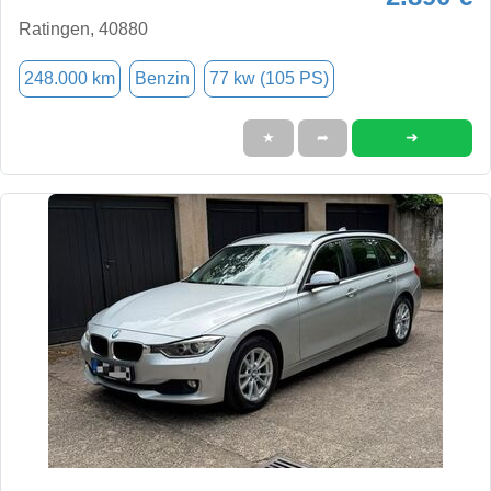
Ratingen, 40880
248.000 km
Benzin
77 kw (105 PS)
➜
★
➦