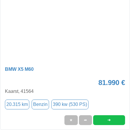
BMW X5 M60
81.990 €
Kaarst, 41564
20.315 km
Benzin
390 kw (530 PS)
➜
★
➦