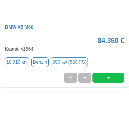
BMW X5 M60
84.350 €
Kaarst, 41564
18.910 km
Benzin
390 kw (530 PS)
➜
★
➦