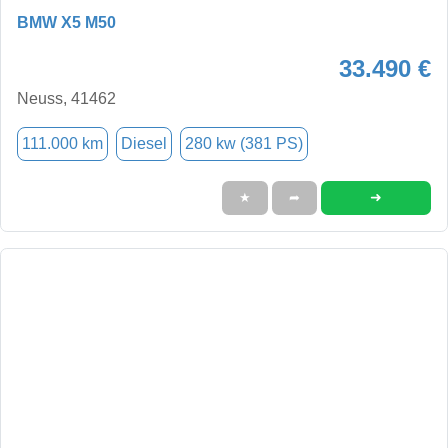
BMW X5 M50
33.490 €
Neuss, 41462
111.000 km
Diesel
280 kw (381 PS)
➜
★
➦