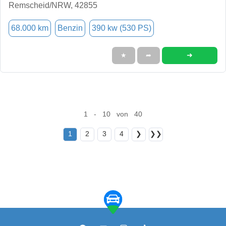
Remscheid/NRW, 42855
68.000 km
Benzin
390 kw (530 PS)
➜
★
➦
1 - 10 von 40
1
2
3
4
❯
❯❯