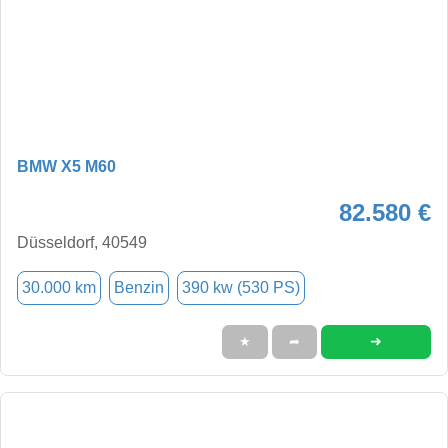
BMW X5 M60
82.580 €
Düsseldorf, 40549
30.000 km
Benzin
390 kw (530 PS)
➜
★
➦