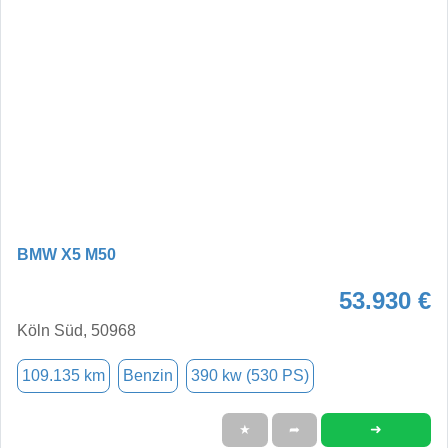
BMW X5 M50
53.930 €
Köln Süd, 50968
109.135 km
Benzin
390 kw (530 PS)
➜
★
➦