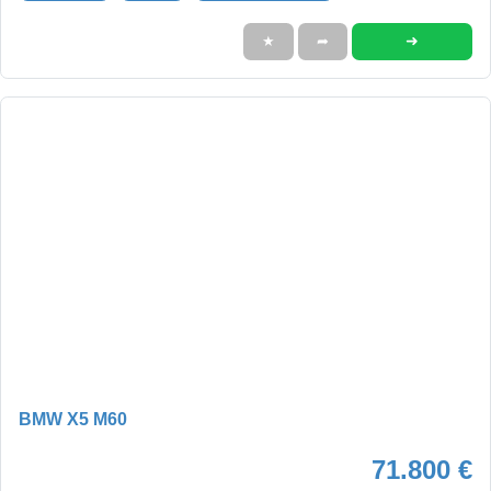
➜
★
➦
BMW X5 M60
71.800 €