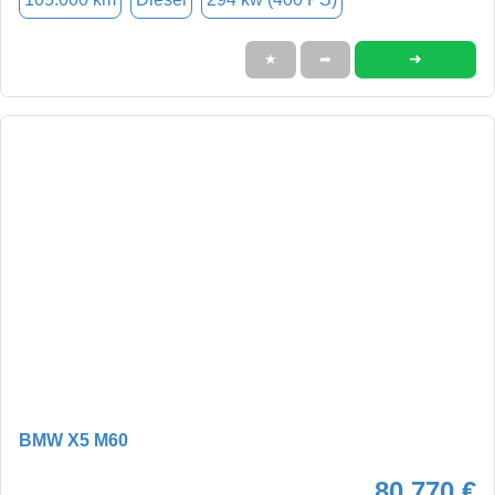
➜
★
➦
BMW X5 M60
80.770 €