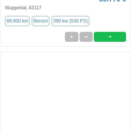
Wuppertal, 42117
89.900 km
Benzin
390 kw (530 PS)
➜
★
➦