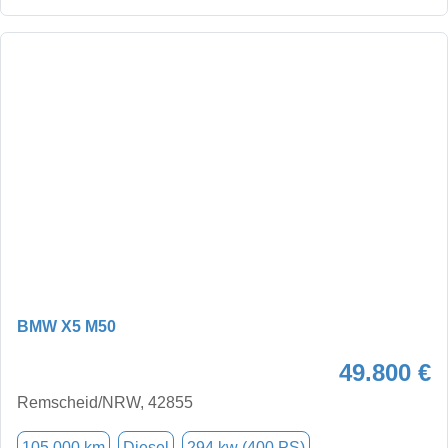
BMW X5 M50
49.800 €
Remscheid/NRW, 42855
105.000 km
Diesel
294 kw (400 PS)