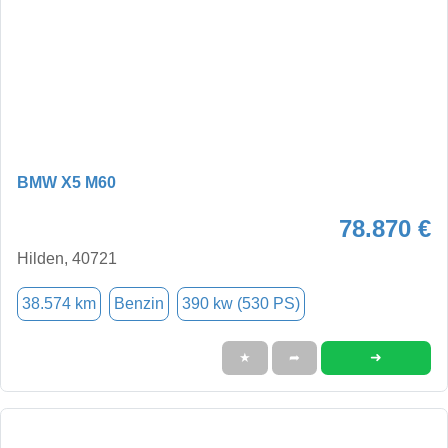
BMW X5 M60
78.870 €
Hilden, 40721
38.574 km
Benzin
390 kw (530 PS)
➜
★
➦