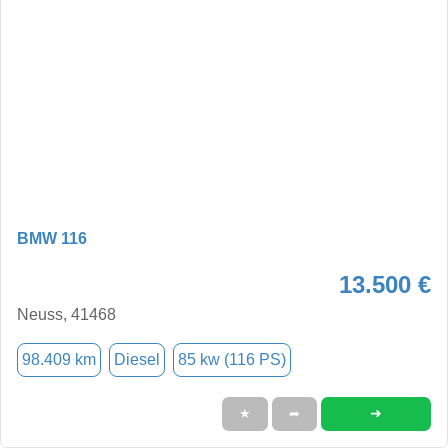
BMW 116
13.500 €
Neuss, 41468
98.409 km
Diesel
85 kw (116 PS)
➜
★
➦