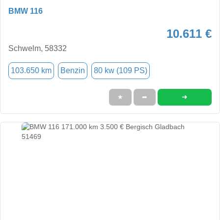
BMW 116
10.611 €
Schwelm, 58332
103.650 km
Benzin
80 kw (109 PS)
➜
★
➦