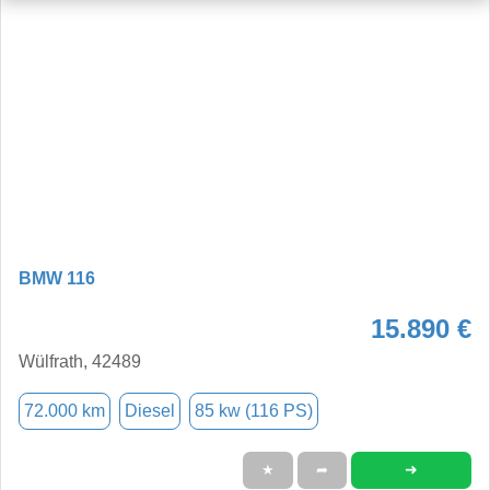
BMW 116
15.890 €
Wülfrath, 42489
72.000 km
Diesel
85 kw (116 PS)
➜
★
➦