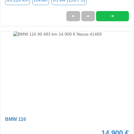
➜
★
➦
BMW 116
14.900 €