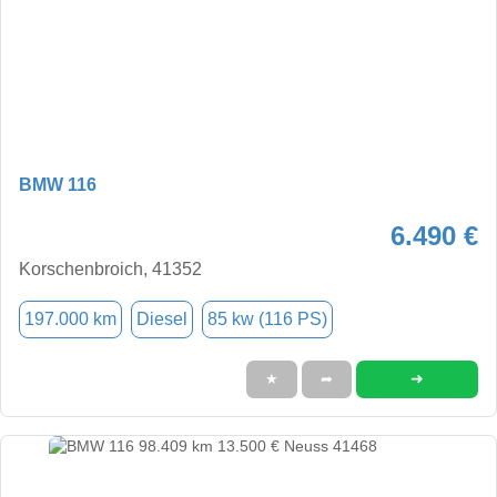
BMW 116
6.490 €
Korschenbroich, 41352
197.000 km
Diesel
85 kw (116 PS)
➜
★
➦