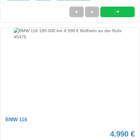
➜
★
➦
BMW 116
4.990 €