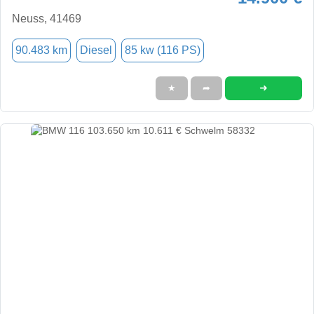
Neuss, 41469
90.483 km
Diesel
85 kw (116 PS)
➜
★
➦