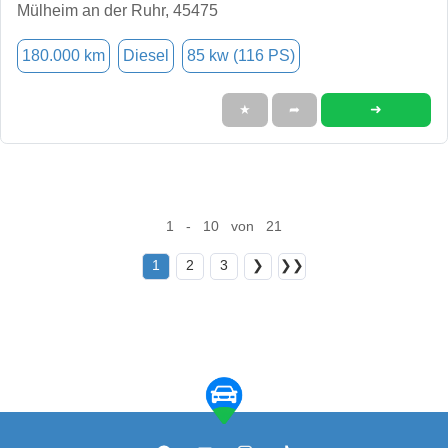
Mülheim an der Ruhr, 45475
180.000 km
Diesel
85 kw (116 PS)
➜
★
➦
1 - 10 von 21
1
2
3
❯
❯❯