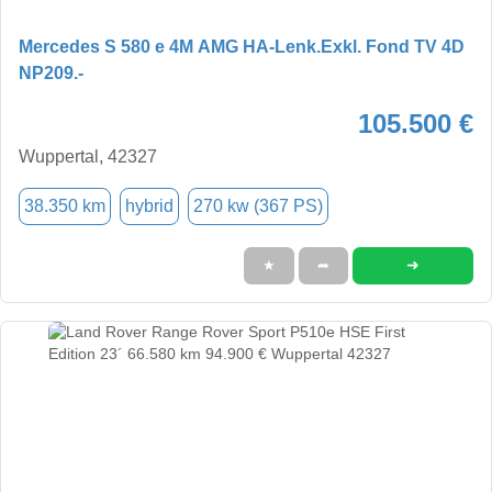
Mercedes S 580 e 4M AMG HA-Lenk.Exkl. Fond TV 4D
NP209.-
105.500 €
Wuppertal, 42327
38.350 km
hybrid
270 kw (367 PS)
➜
★
➦