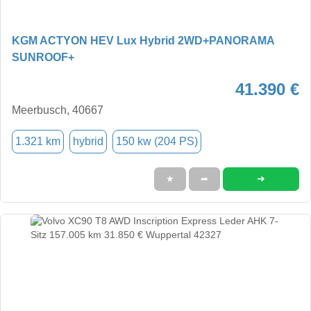
KGM ACTYON HEV Lux Hybrid 2WD+PANORAMA
SUNROOF+
41.390 €
Meerbusch, 40667
1.321 km
hybrid
150 kw (204 PS)
➜
★
➦