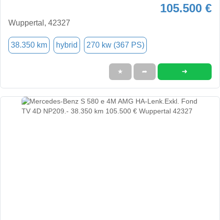
105.500 €
Wuppertal, 42327
38.350 km
hybrid
270 kw (367 PS)
➜
★
➦