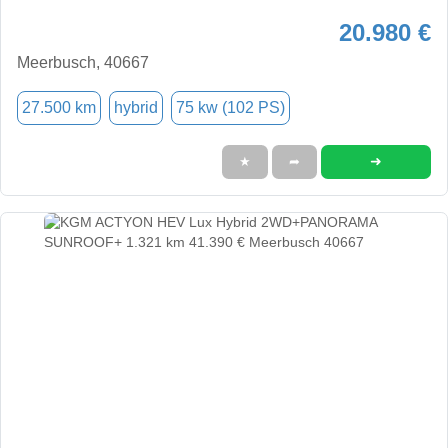
20.980 €
Meerbusch, 40667
27.500 km
hybrid
75 kw (102 PS)
➜
★
➦