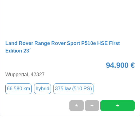
Land Rover Range Rover Sport P510e HSE First
Edition 23´
94.900 €
Wuppertal, 42327
66.580 km
hybrid
375 kw (510 PS)
➜
★
➦