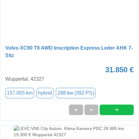
Volvo XC90 T8 AWD Inscription Express Leder AHK 7-
Sitz
31.850 €
Wuppertal, 42327
157.005 km
hybrid
288 kw (392 PS)
➜
★
➦