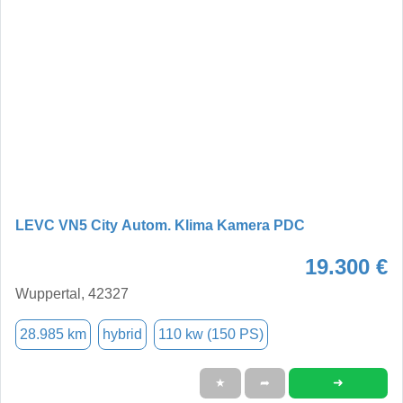
LEVC VN5 City Autom. Klima Kamera PDC
19.300 €
Wuppertal, 42327
28.985 km
hybrid
110 kw (150 PS)
➜
★
➦