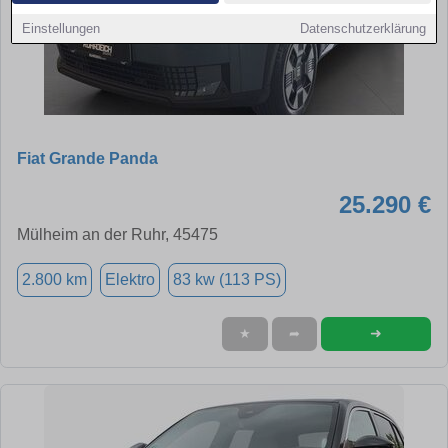
Einstellungen
Datenschutzerklärung
Fiat Grande Panda
25.290 €
Mülheim an der Ruhr, 45475
2.800 km
Elektro
83 kw (113 PS)
➜
★
➦