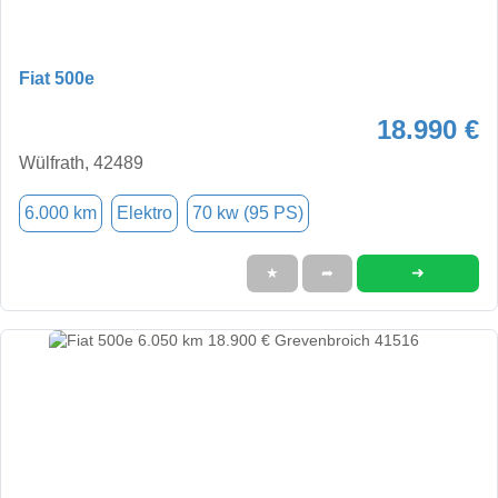
Fiat 500e
18.990 €
Wülfrath, 42489
6.000 km
Elektro
70 kw (95 PS)
➜
★
➦