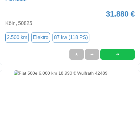
31.880 €
Köln, 50825
2.500 km
Elektro
87 kw (118 PS)
➜
★
➦