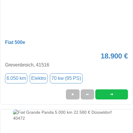
Fiat 500e
18.900 €
Grevenbroich, 41516
6.050 km
Elektro
70 kw (95 PS)
➜
★
➦