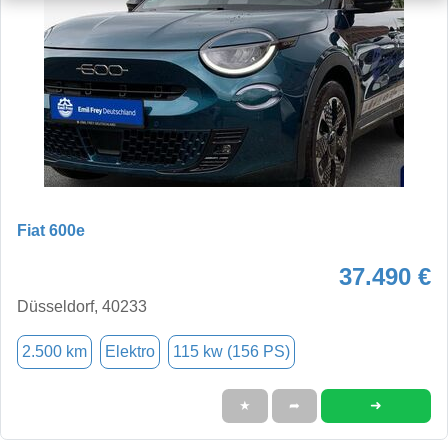
Fiat 600e
37.490 €
Düsseldorf, 40233
2.500 km
Elektro
115 kw (156 PS)
➜
★
➦