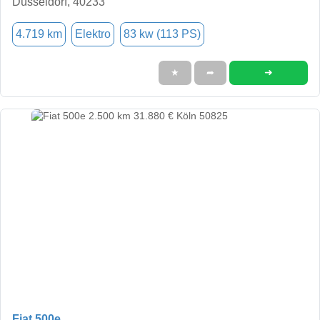
Düsseldorf, 40233
4.719 km
Elektro
83 kw (113 PS)
➜
★
➦
Fiat 500e