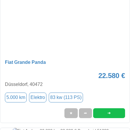
Fiat Grande Panda
22.580 €
Düsseldorf, 40472
5.000 km
Elektro
83 kw (113 PS)
➜
★
➦