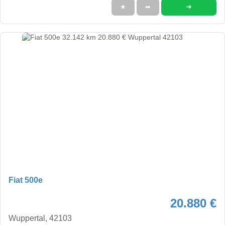
➜
★
➦
Fiat 500e
20.880 €
Wuppertal, 42103