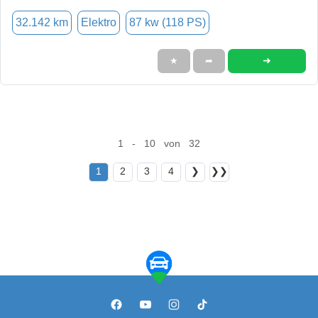
32.142 km
Elektro
87 kw (118 PS)
➜
★
➦
1 - 10 von 32
1
2
3
4
❯
❯❯