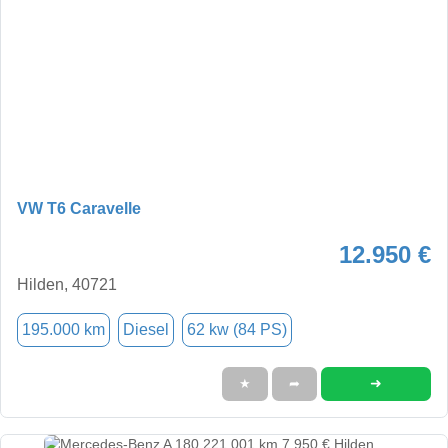
VW T6 Caravelle
12.950 €
Hilden, 40721
195.000 km
Diesel
62 kw (84 PS)
➜
★
➦