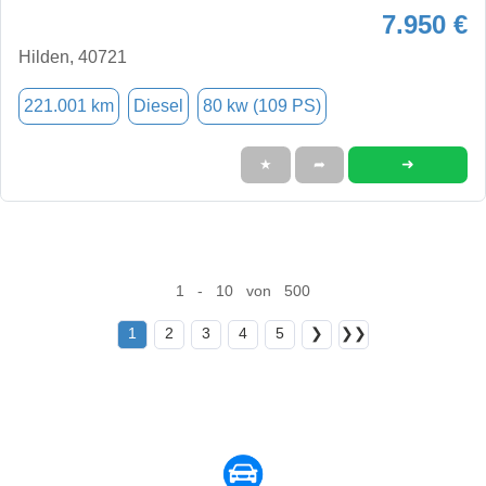
7.950 €
Hilden, 40721
221.001 km
Diesel
80 kw (109 PS)
➜
★
➦
1 - 10 von 500
1
2
3
4
5
❯
❯❯