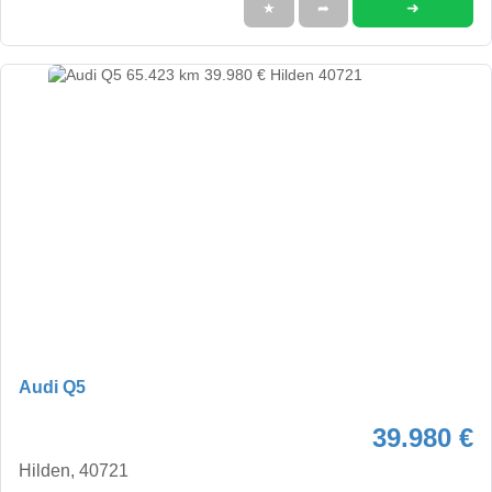
➜
★
➦
Audi Q5
39.980 €
Hilden, 40721