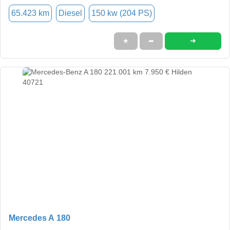
65.423 km
Diesel
150 kw (204 PS)
➜
★
➦
Mercedes A 180