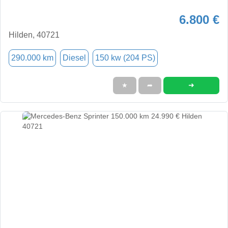
6.800 €
Hilden, 40721
290.000 km
Diesel
150 kw (204 PS)
➜
★
➦