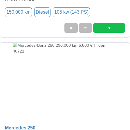
150.000 km
Diesel
105 kw (143 PS)
➜
★
➦
Mercedes 250