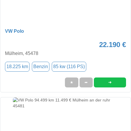
VW Polo
22.190 €
Mülheim, 45478
18.225 km
Benzin
85 kw (116 PS)
➜
★
➦