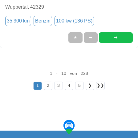
Wuppertal, 42329
35.300 km
Benzin
100 kw (136 PS)
➜
★
➦
1 - 10 von 228
1
2
3
4
5
❯
❯❯