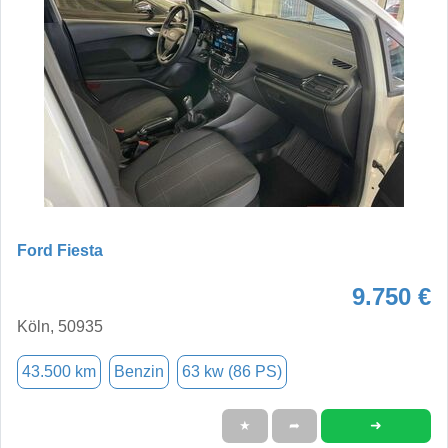
Ford Fiesta
9.750 €
Köln, 50935
43.500 km
Benzin
63 kw (86 PS)
➜
★
➦