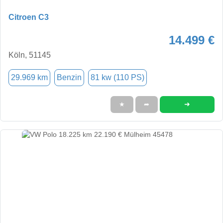
Citroen C3
14.499 €
Köln, 51145
29.969 km
Benzin
81 kw (110 PS)
➜
★
➦