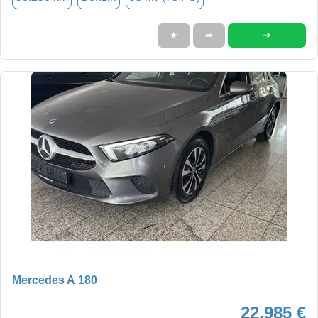
➜
★
➦
Mercedes A 180
22.985 €