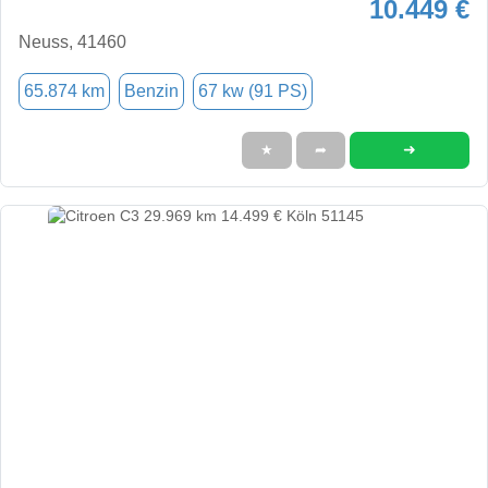
10.449 €
Neuss, 41460
65.874 km
Benzin
67 kw (91 PS)
➜
★
➦