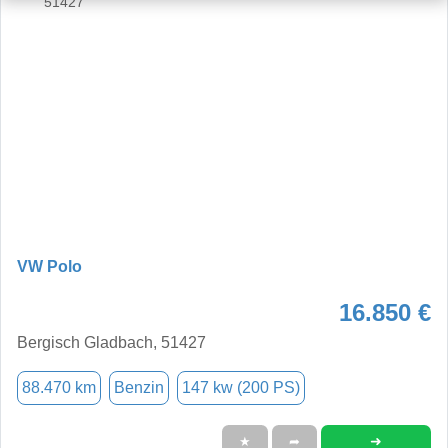
VW Polo
16.850 €
Bergisch Gladbach, 51427
88.470 km
Benzin
147 kw (200 PS)
➜
★
➦