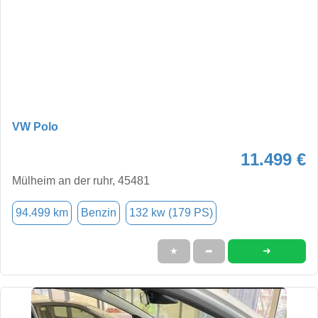
VW Polo
11.499 €
Mülheim an der ruhr, 45481
94.499 km
Benzin
132 kw (179 PS)
➜
★
➦