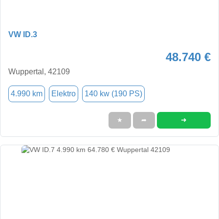
VW ID.3
48.740 €
Wuppertal, 42109
4.990 km
Elektro
140 kw (190 PS)
➜
★
➦