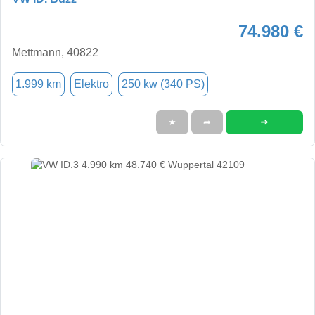
74.980 €
Mettmann, 40822
1.999 km
Elektro
250 kw (340 PS)
➜
★
➦