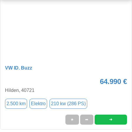
VW ID. Buzz
64.990 €
Hilden, 40721
2.500 km
Elektro
210 kw (286 PS)
➜
★
➦