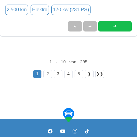
2.500 km
Elektro
170 kw (231 PS)
➜
★
➦
1 - 10 von 295
1
2
3
4
5
❯
❯❯