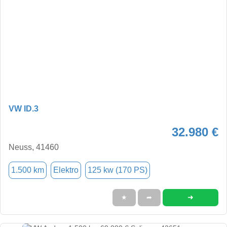
VW ID.3
32.980 €
Neuss, 41460
1.500 km
Elektro
125 kw (170 PS)
➜
★
➦