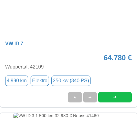
VW ID.7
64.780 €
Wuppertal, 42109
4.990 km
Elektro
250 kw (340 PS)
➜
★
➦