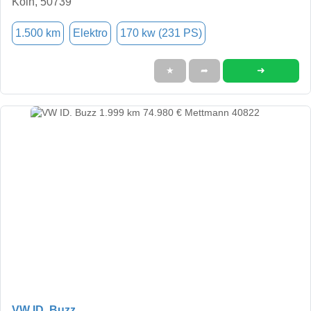
Köln, 50739
1.500 km
Elektro
170 kw (231 PS)
➜
★
➦
VW ID. Buzz