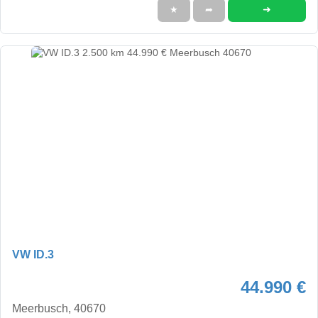
➜
★
➦
VW ID.3
44.990 €
Meerbusch, 40670