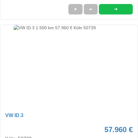
➜
★
➦
VW ID.3
57.960 €