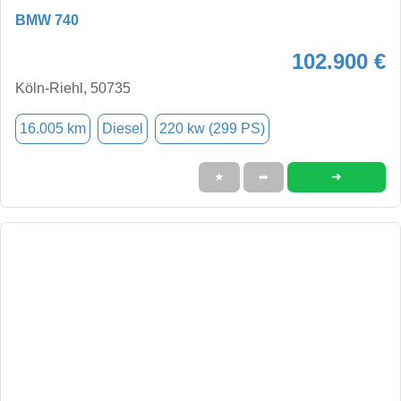
BMW 740
102.900 €
Köln-Riehl, 50735
16.005 km
Diesel
220 kw (299 PS)
➜
★
➦