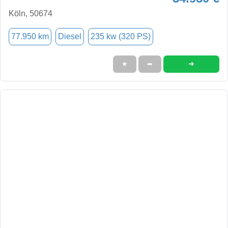
Köln, 50674
77.950 km
Diesel
235 kw (320 PS)
➜
★
➦