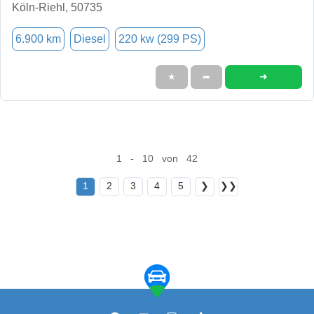
Köln-Riehl, 50735
6.900 km
Diesel
220 kw (299 PS)
➜
★
➦
1 - 10 von 42
1
2
3
4
5
❯
❯❯