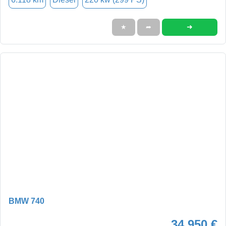
➜
★
➦
BMW 740
34.950 €