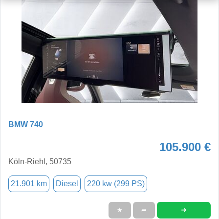
BMW 740
105.900 €
Köln-Riehl, 50735
21.901 km
Diesel
220 kw (299 PS)
➜
★
➦