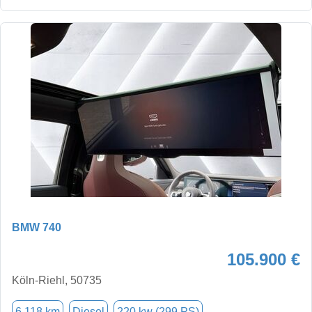
BMW 740
105.900 €
Köln-Riehl, 50735
6.118 km
Diesel
220 kw (299 PS)