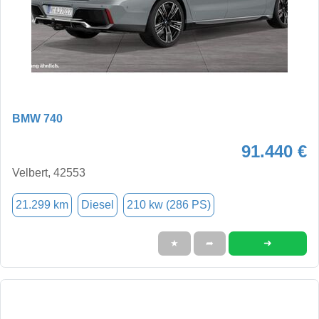
BMW 740
91.440 €
Velbert, 42553
21.299 km
Diesel
210 kw (286 PS)
➜
★
➦