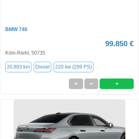
BMW 740
99.850 €
Köln-Riehl, 50735
20.893 km
Diesel
220 kw (299 PS)
➜
★
➦