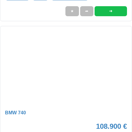
➜
★
➦
BMW 740
108.900 €