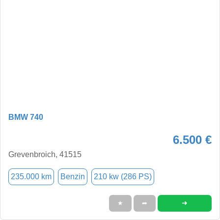
BMW 740
6.500 €
Grevenbroich, 41515
235.000 km
Benzin
210 kw (286 PS)
➜
★
➦