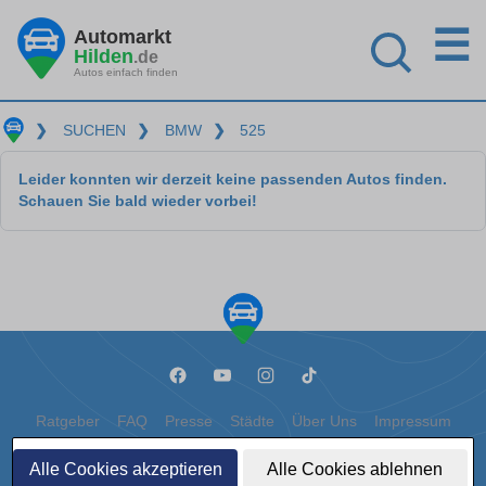
☰
Automarkt
Hilden
.de
Autos einfach finden
❯
SUCHEN
❯
BMW
❯
525
Leider konnten wir derzeit keine passenden Autos finden.
Schauen Sie bald wieder vorbei!
Ratgeber
FAQ
Presse
Städte
Über Uns
Impressum
Datenschutz
Cookies
Alle Cookies akzeptieren
Alle Cookies ablehnen