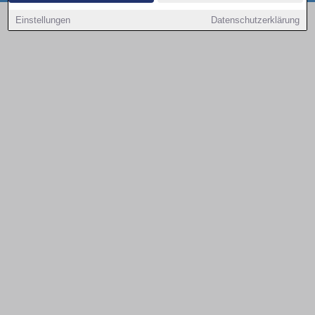
Copyright © 2000 - 2026 | 1A Infosysteme GmbH | Content by: 1a-sites-autos
Einstellungen
Datenschutzerklärung
08.08.2026