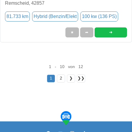
Remscheid, 42857
81.733 km
Hybrid (Benzin/Elekt
100 kw (136 PS)
➜
★
➦
1 - 10 von 12
1
2
❯
❯❯