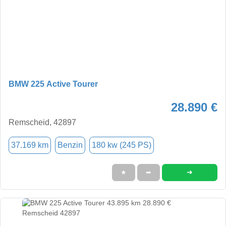
BMW 225 Active Tourer
28.890 €
Remscheid, 42897
37.169 km
Benzin
180 kw (245 PS)
➜
★
➦