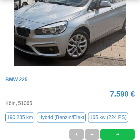
BMW 225
7.590 €
Köln, 51065
190.235 km
Hybrid (Benzin/Elekt
165 kw (224 PS)
➜
★
➦