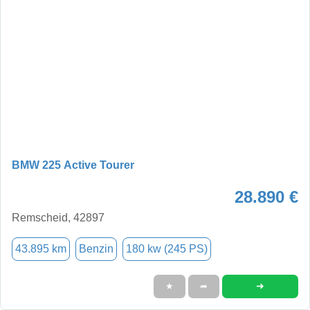
BMW 225 Active Tourer
28.890 €
Remscheid, 42897
43.895 km
Benzin
180 kw (245 PS)
➜
★
➦