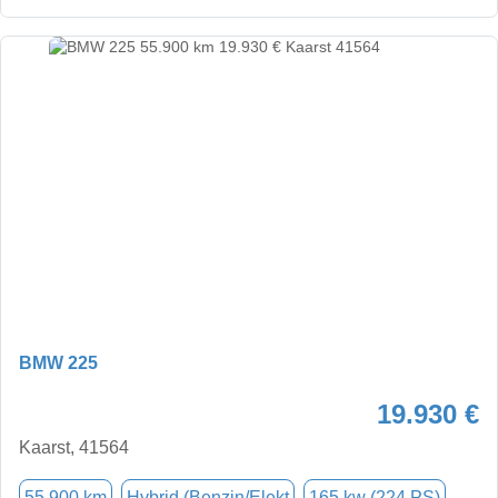
BMW 225
19.930 €
Kaarst, 41564
55.900 km
Hybrid (Benzin/Elekt
165 kw (224 PS)