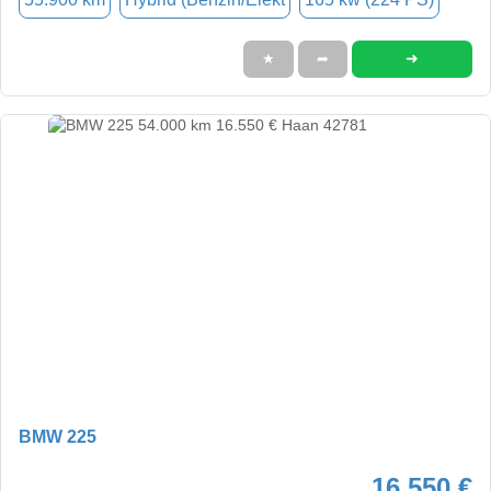
➜
★
➦
BMW 225
16.550 €