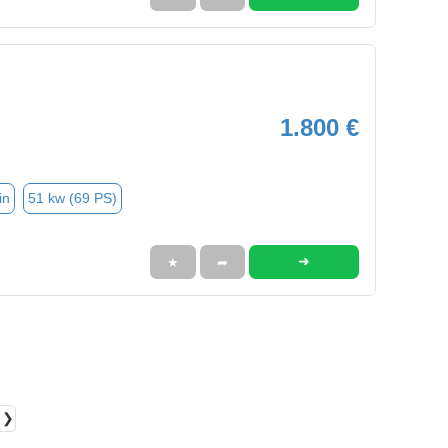
1.800 €
in
51 kw (69 PS)
➜
★
➦
❯❯