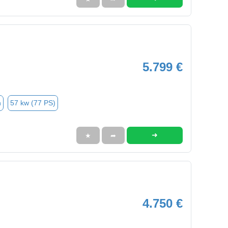
5.799 €
n
57 kw (77 PS)
➜
★
➦
4.750 €