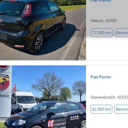
Fiat Punto
Velbert, 42555
77.500 km
Benzi
Fiat Punto
Grevenbroich, 4151
11.000 km
Benzi