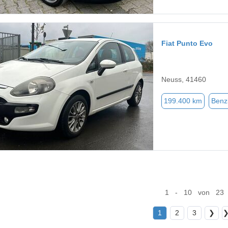
Fiat Punto Evo
Neuss, 41460
199.400 km
Benz
1 - 10 von 23
1
2
3
❯