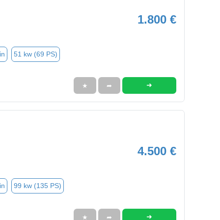
1.800 €
in
51 kw (69 PS)
➜
★
➦
4.500 €
in
99 kw (135 PS)
➜
★
➦