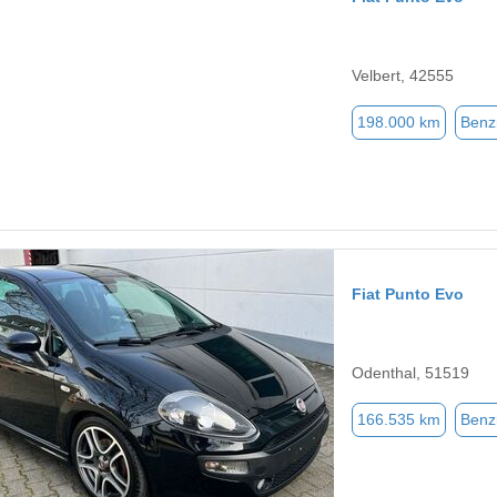
Velbert, 42555
198.000 km
Benz
Fiat Punto Evo
Odenthal, 51519
166.535 km
Benz