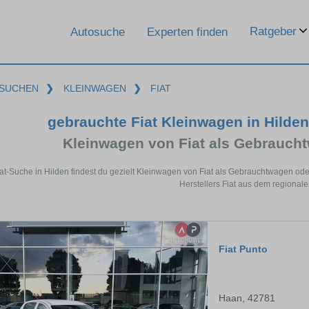
Ratgeber
Autosuche
Experten finden
SUCHEN
❯
KLEINWAGEN
❯
FIAT
gebrauchte Fiat Kleinwagen in Hilde
Kleinwagen von Fiat als Gebrauc
iat-Suche in Hilden findest du gezielt Kleinwagen von Fiat als Gebrauchtwagen o
Herstellers Fiat aus dem regional
Fiat Punto
Haan, 42781