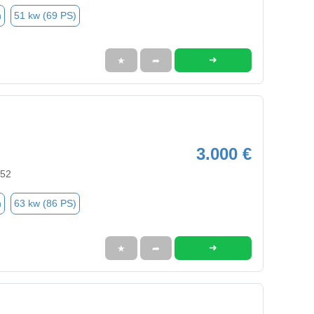
n
51 kw (69 PS)
➜
★
➦
3.000 €
352
n
63 kw (86 PS)
➜
★
➦