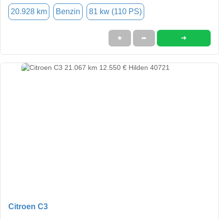
20.928 km
Benzin
81 kw (110 PS)
➜
★
➦
Citroen C3