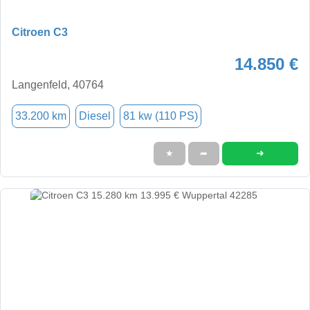
Citroen C3
14.850 €
Langenfeld, 40764
33.200 km
Diesel
81 kw (110 PS)
➜
★
➦