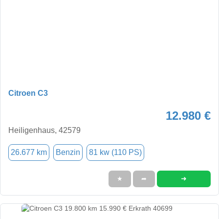
Citroen C3
12.980 €
Heiligenhaus, 42579
26.677 km
Benzin
81 kw (110 PS)
➜
★
➦