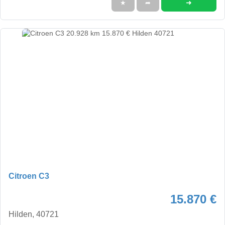
➜
★
➦
Citroen C3
15.870 €
Hilden, 40721