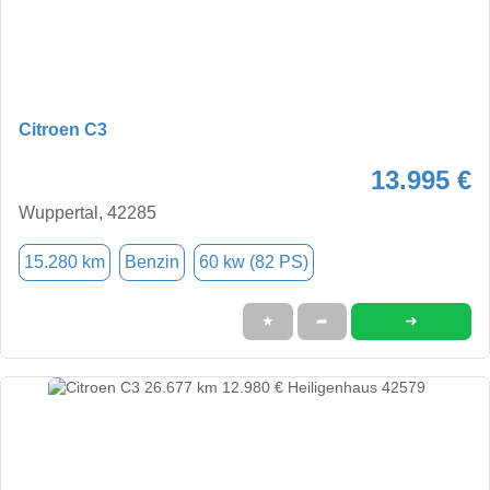
Citroen C3
13.995 €
Wuppertal, 42285
15.280 km
Benzin
60 kw (82 PS)
➜
★
➦