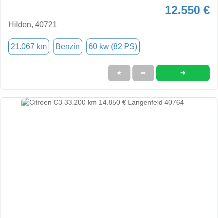
12.550 €
Hilden, 40721
21.067 km
Benzin
60 kw (82 PS)
➜
★
➦