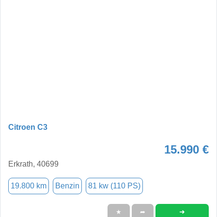
Citroen C3
15.990 €
Erkrath, 40699
19.800 km
Benzin
81 kw (110 PS)
➜
★
➦