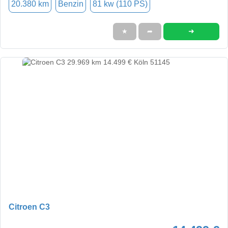
20.380 km
Benzin
81 kw (110 PS)
➜
★
➦
Citroen C3