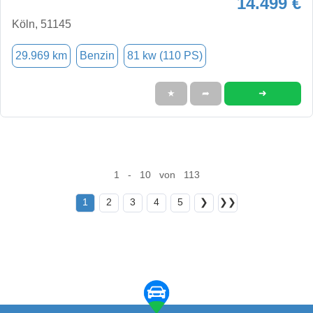
14.499 €
Köln, 51145
29.969 km
Benzin
81 kw (110 PS)
➜
★
➦
1 - 10 von 113
1
2
3
4
5
❯
❯❯