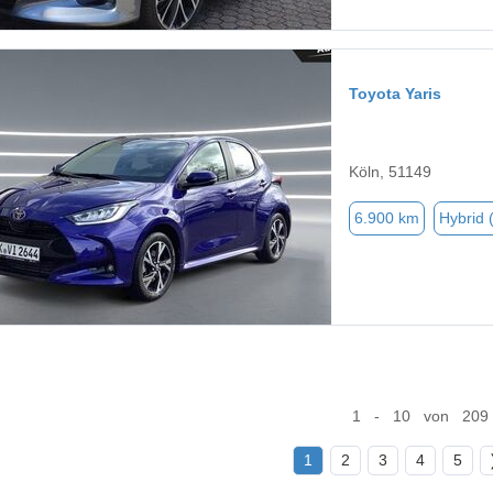
Toyota Yaris
Köln, 51149
6.900 km
Hybrid 
1 - 10 von 209
1
2
3
4
5