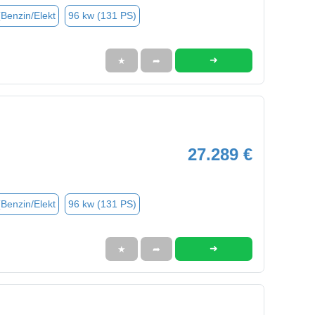
(Benzin/Elekt
96 kw (131 PS)
➜
★
➦
27.289 €
(Benzin/Elekt
96 kw (131 PS)
➜
★
➦