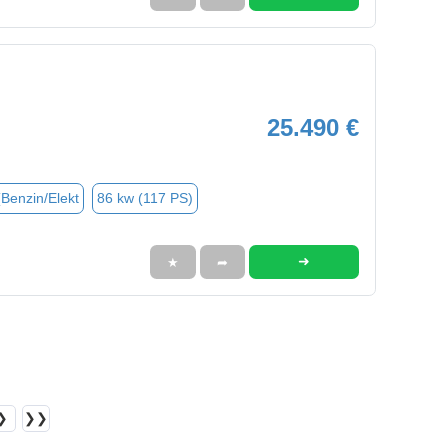
25.490 €
(Benzin/Elekt
86 kw (117 PS)
➜
★
➦
❯
❯❯