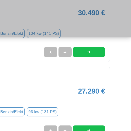
30.490 €
(Benzin/Elekt
104 kw (141 PS)
➜
★
➦
27.290 €
(Benzin/Elekt
96 kw (131 PS)
➜
★
➦