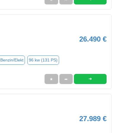
26.490 €
(Benzin/Elekt
96 kw (131 PS)
➜
★
➦
27.989 €