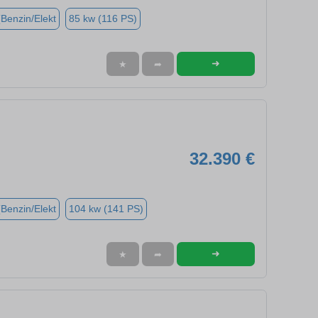
(Benzin/Elekt
85 kw (116 PS)
➜
★
➦
32.390 €
(Benzin/Elekt
104 kw (141 PS)
➜
★
➦