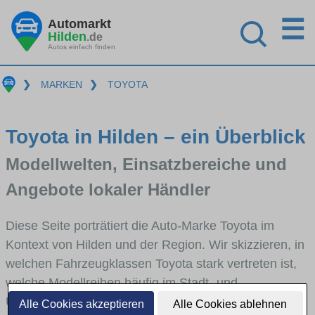
☰
Automarkt
Hilden
.de
Autos einfach finden
❯
MARKEN
❯
TOYOTA
Toyota in Hilden – ein Überblick
Modellwelten, Einsatzbereiche und
Angebote lokaler Händler
Diese Seite porträtiert die Auto-Marke Toyota im
Kontext von Hilden und der Region. Wir skizzieren, in
welchen Fahrzeugklassen Toyota stark vertreten ist,
welche Modellreihen häufig im Stadt- und
Umlandverkehr zu sehen sind und für welche
Alle Cookies akzeptieren
Alle Cookies ablehnen