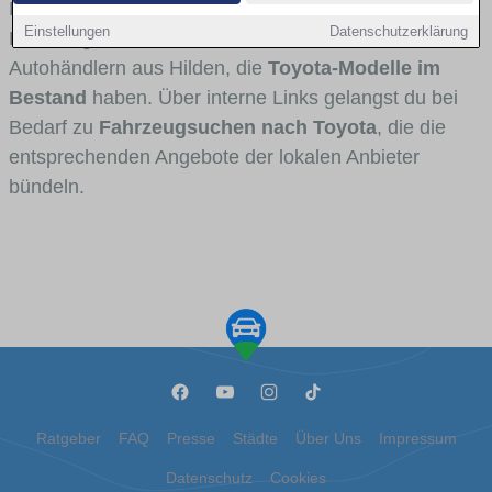
Fahrertypen die Marke interessant ist. Viele
Einstellungen
Datenschutzerklärung
Fahrzeuge stammen von Autohäusern und
Autohändlern aus Hilden, die
Toyota-Modelle im
Bestand
haben. Über interne Links gelangst du bei
Bedarf zu
Fahrzeugsuchen nach Toyota
, die die
entsprechenden Angebote der lokalen Anbieter
bündeln.
Ratgeber
FAQ
Presse
Städte
Über Uns
Impressum
Datenschutz
Cookies