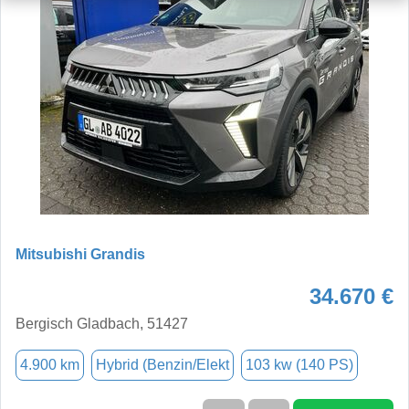
Mitsubishi Grandis
34.670 €
Bergisch Gladbach, 51427
4.900 km
Hybrid (Benzin/Elekt
103 kw (140 PS)