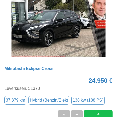
Mitsubishi Eclipse Cross
24.950 €
Leverkusen, 51373
37.379 km
Hybrid (Benzin/Elekt
138 kw (188 PS)
➜
★
➦