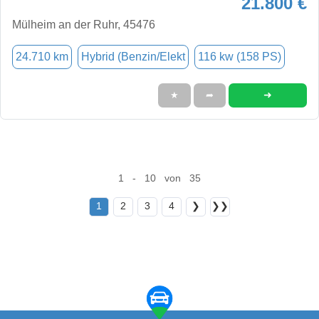
21.800 €
Mülheim an der Ruhr, 45476
24.710 km
Hybrid (Benzin/Elekt
116 kw (158 PS)
➜
★
➦
1 - 10 von 35
1
2
3
4
❯
❯❯