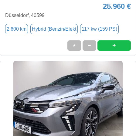
25.960 €
Düsseldorf, 40599
2.600 km
Hybrid (Benzin/Elekt
117 kw (159 PS)
➜
★
➦