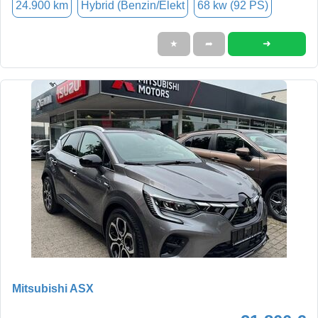
24.900 km
Hybrid (Benzin/Elekt
68 kw (92 PS)
➜
★
➦
Mitsubishi ASX