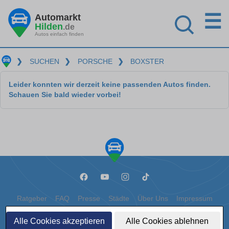
☰
Automarkt
Hilden
.de
Autos einfach finden
❯
SUCHEN
❯
PORSCHE
❯
BOXSTER
Leider konnten wir derzeit keine passenden Autos finden.
Schauen Sie bald wieder vorbei!
Ratgeber
FAQ
Presse
Städte
Über Uns
Impressum
Datenschutz
Cookies
Alle Cookies akzeptieren
Alle Cookies ablehnen