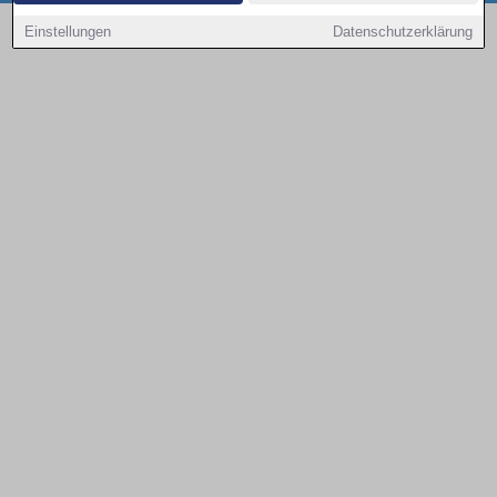
Copyright © 2000 - 2026 | 1A Infosysteme GmbH | Content by: 1a-sites-autos
Einstellungen
Datenschutzerklärung
08.08.2026