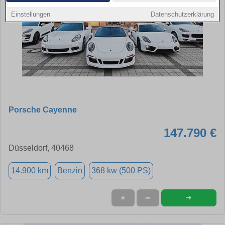
Einstellungen
Datenschutzerklärung
Porsche Cayenne
147.790 €
Düsseldorf, 40468
14.900 km
Benzin
368 kw (500 PS)
➜
★
➦