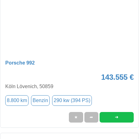
Porsche 992
143.555 €
Köln Lövenich, 50859
8.800 km
Benzin
290 kw (394 PS)
➜
★
➦