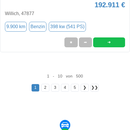
192.911 €
Willich, 47877
9.900 km
Benzin
398 kw (541 PS)
➜
★
➦
1 - 10 von 500
1
2
3
4
5
❯
❯❯