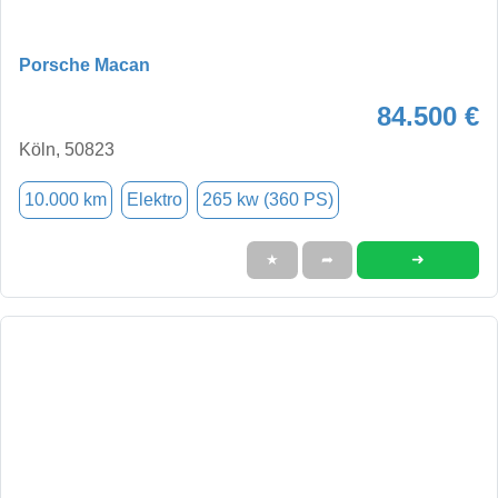
Porsche Macan
84.500 €
Köln, 50823
10.000 km
Elektro
265 kw (360 PS)
➜
★
➦