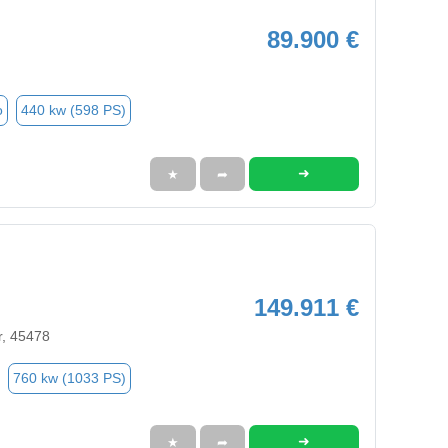
89.900 €
o
440 kw (598 PS)
➜
★
➦
149.911 €
r, 45478
760 kw (1033 PS)
➜
★
➦