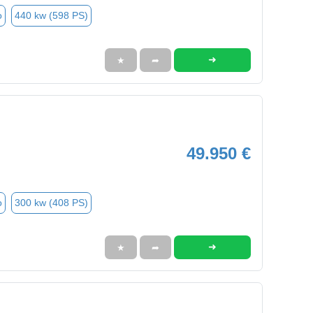
o
440 kw (598 PS)
➜
★
➦
49.950 €
o
300 kw (408 PS)
➜
★
➦