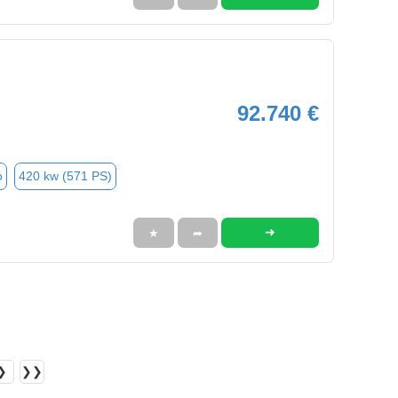
92.740 €
o
420 kw (571 PS)
➜
★
➦
❯
❯❯