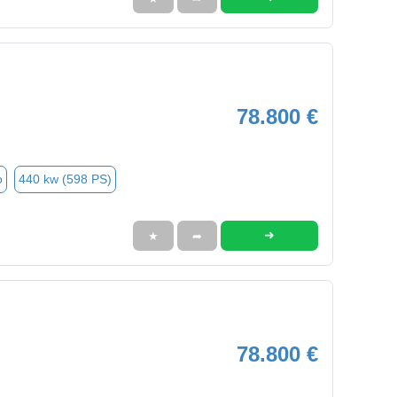
78.800 €
o
440 kw (598 PS)
➜
★
➦
78.800 €