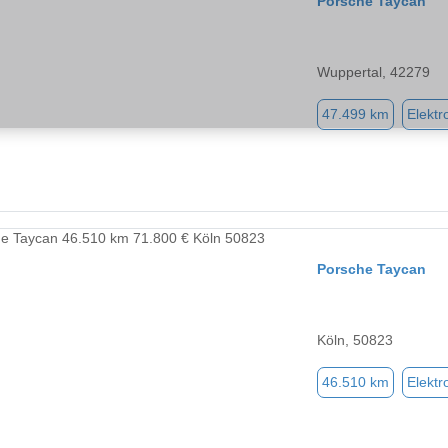
Porsche Taycan
Wuppertal, 42279
47.499 km
Elektr
Porsche Taycan
Köln, 50823
46.510 km
Elektr