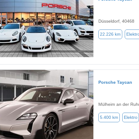
Düsseldorf, 40468
22.226 km
Elektr
Porsche Taycan
Mülheim an der Ruh
5.400 km
Elektro