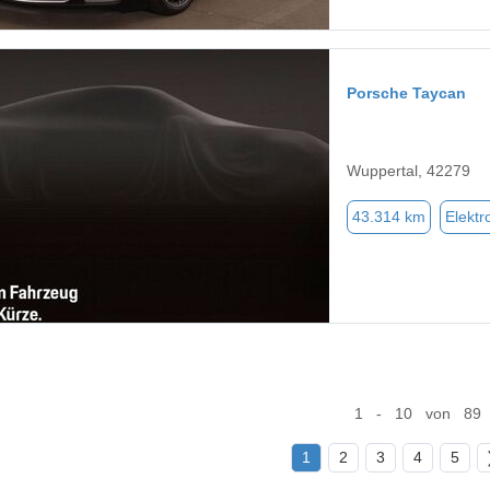
Porsche Taycan
Wuppertal, 42279
43.314 km
Elektr
1 - 10 von 89
1
2
3
4
5