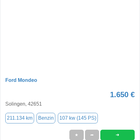
Ford Mondeo
1.650 €
Solingen, 42651
211.134 km
Benzin
107 kw (145 PS)
➜
★
➦