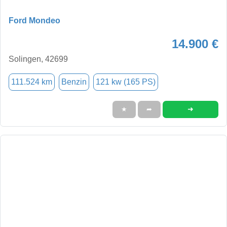
Ford Mondeo
14.900 €
Solingen, 42699
111.524 km
Benzin
121 kw (165 PS)
➜
★
➦