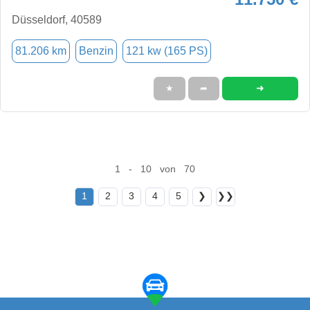
Düsseldorf, 40589
81.206 km
Benzin
121 kw (165 PS)
➜
★
➦
1 - 10 von 70
1
2
3
4
5
❯
❯❯