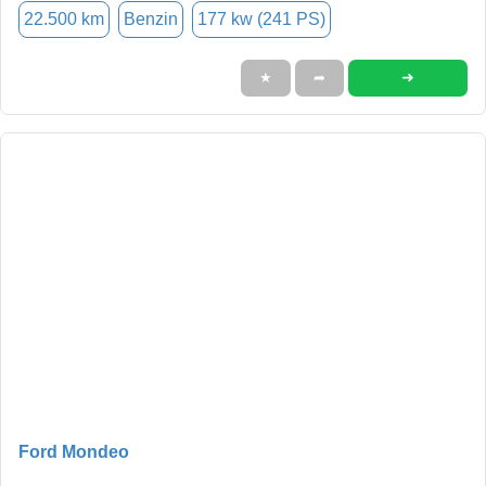
22.500 km
Benzin
177 kw (241 PS)
➜
★
➦
Ford Mondeo