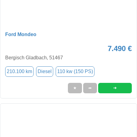
Ford Mondeo
7.490 €
Bergisch Gladbach, 51467
210.100 km
Diesel
110 kw (150 PS)
➜
★
➦