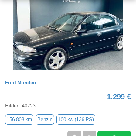
Ford Mondeo
1.299 €
Hilden, 40723
156.808 km
Benzin
100 kw (136 PS)
➜
★
➦