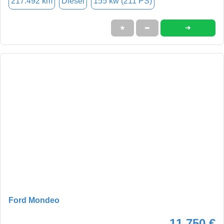
217.492 km
Diesel
155 kw (211 PS)
➜
★
➦
Ford Mondeo
11.750 €