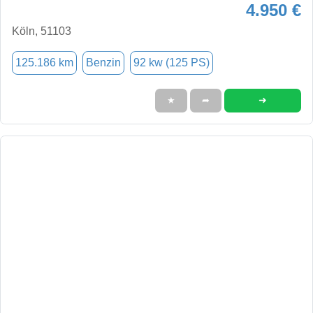
4.950 €
Köln, 51103
125.186 km
Benzin
92 kw (125 PS)
➜
★
➦