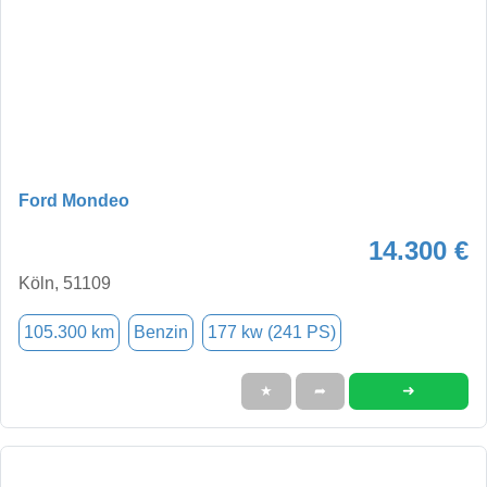
Ford Mondeo
14.300 €
Köln, 51109
105.300 km
Benzin
177 kw (241 PS)
➜
★
➦