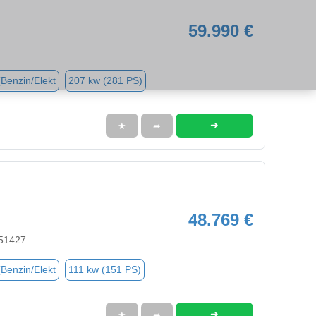
59.990 €
(Benzin/Elekt
207 kw (281 PS)
➜
★
➦
48.769 €
 51427
(Benzin/Elekt
111 kw (151 PS)
➜
★
➦