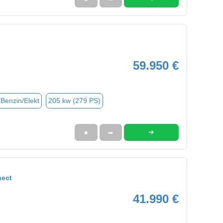
59.950 €
(Benzin/Elekt
205 kw (279 PS)
➜
★
➦
nect
41.990 €