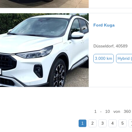
Ford Kuga
Düsseldorf, 40589
3.000 km
Hybrid 
1 - 10 von 360
1
2
3
4
5