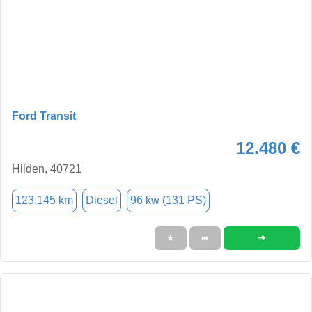
Ford Transit
12.480 €
Hilden, 40721
123.145 km
Diesel
96 kw (131 PS)
➜
★
➦