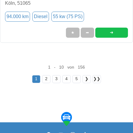
Köln, 51065
94.000 km
Diesel
55 kw (75 PS)
➜
★
➦
1 - 10 von 156
1
2
3
4
5
❯
❯❯