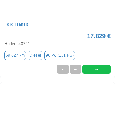
Ford Transit
17.829 €
Hilden, 40721
69.827 km
Diesel
96 kw (131 PS)
➜
★
➦