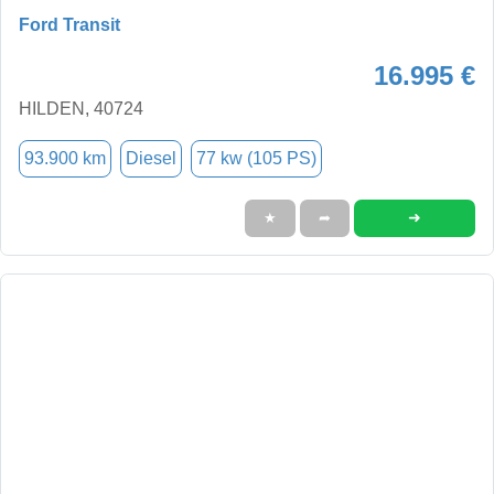
Ford Transit
16.995 €
HILDEN, 40724
93.900 km
Diesel
77 kw (105 PS)
➜
★
➦