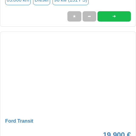
➜
★
➦
Ford Transit
19.900 €