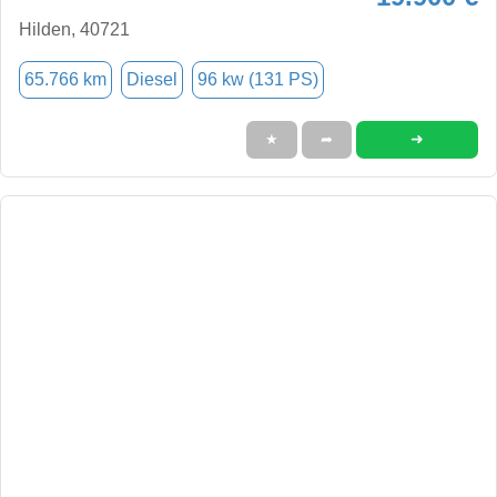
Hilden, 40721
65.766 km
Diesel
96 kw (131 PS)
➜
★
➦