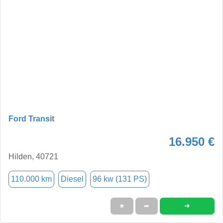
Ford Transit
16.950 €
Hilden, 40721
110.000 km
Diesel
96 kw (131 PS)
➜
★
➦