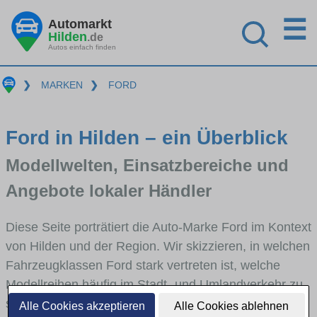
☰
Automarkt
Hilden
.de
Autos einfach finden
❯
MARKEN
❯
FORD
Ford in Hilden – ein Überblick
Modellwelten, Einsatzbereiche und
Angebote lokaler Händler
Diese Seite porträtiert die Auto-Marke Ford im Kontext
von Hilden und der Region. Wir skizzieren, in welchen
Fahrzeugklassen Ford stark vertreten ist, welche
Modellreihen häufig im Stadt- und Umlandverkehr zu
sehen sind und für welche Fahrertypen die Marke
Alle Cookies akzeptieren
Alle Cookies ablehnen