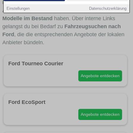
interessant ist. Viele Fahrzeuge stammen von
Einstellungen
Datenschutzerklärung
Autohäusern und Autohändlern aus Hilden, die
Ford-
Modelle im Bestand
haben. Über interne Links
gelangst du bei Bedarf zu
Fahrzeugsuchen nach
Ford
, die die entsprechenden Angebote der lokalen
Anbieter bündeln.
Ford Tourneo Courier
Angebote entdecken
Ford EcoSport
Angebote entdecken