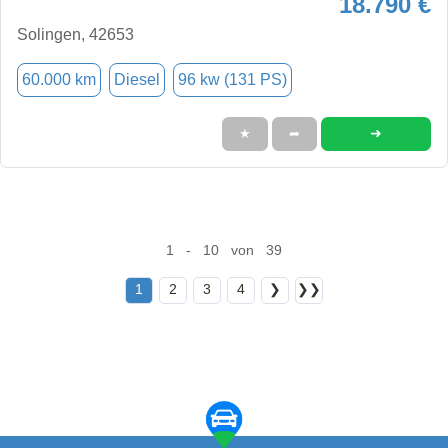
18.790 €
Solingen, 42653
60.000 km
Diesel
96 kw (131 PS)
➜
★
➦
1 - 10 von 39
1
2
3
4
❯
❯❯