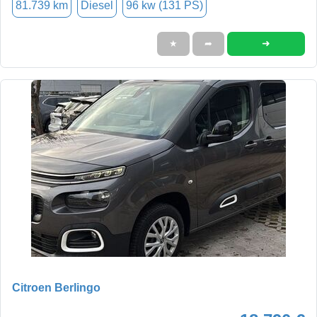
81.739 km
Diesel
96 kw (131 PS)
➜
★
➦
Citroen Berlingo