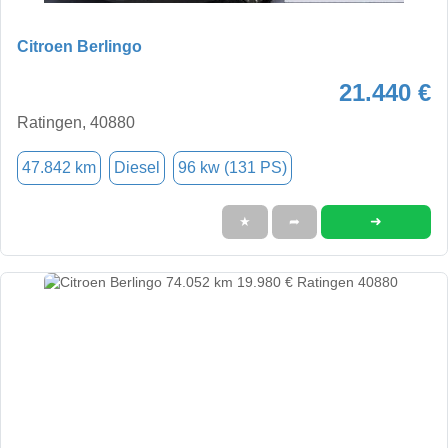
Citroen Berlingo
21.440 €
Ratingen, 40880
47.842 km
Diesel
96 kw (131 PS)
➜
★
➦