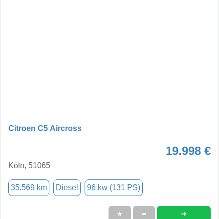
Citroen C5 Aircross
19.998 €
Köln, 51065
35.569 km
Diesel
96 kw (131 PS)
➜
★
➦