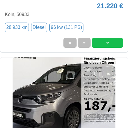
21.220 €
Köln, 50933
28.933 km
Diesel
96 kw (131 PS)
➜
★
➦