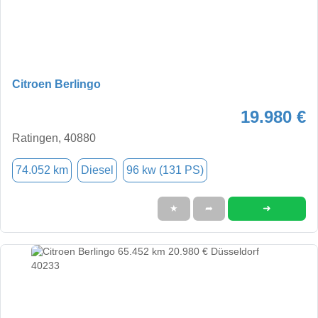
Citroen Berlingo
19.980 €
Ratingen, 40880
74.052 km
Diesel
96 kw (131 PS)
➜
★
➦