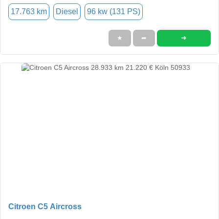
17.763 km
Diesel
96 kw (131 PS)
➜
★
➦
Citroen C5 Aircross