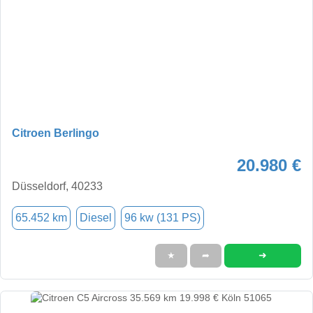
Citroen Berlingo
20.980 €
Düsseldorf, 40233
65.452 km
Diesel
96 kw (131 PS)
➜
★
➦