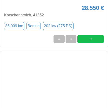
28.550 €
Korschenbroich, 41352
86.009 km
Benzin
202 kw (275 PS)
➜
★
➦