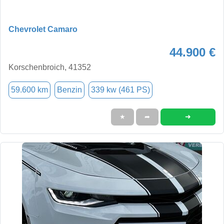
Chevrolet Camaro
44.900 €
Korschenbroich, 41352
59.600 km
Benzin
339 kw (461 PS)
➜
★
➦