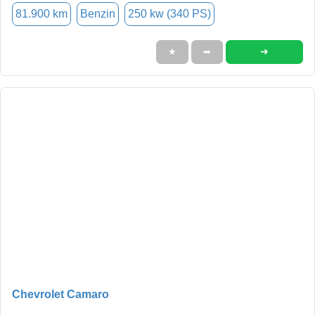
81.900 km
Benzin
250 kw (340 PS)
➜
★
➦
Chevrolet Camaro