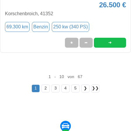
26.500 €
Korschenbroich, 41352
69.300 km
Benzin
250 kw (340 PS)
➜
★
➦
1 - 10 von 67
1
2
3
4
5
❯
❯❯