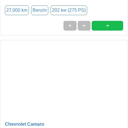
27.000 km
Benzin
202 kw (275 PS)
➜
★
➦
Chevrolet Camaro