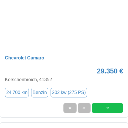
Chevrolet Camaro
29.350 €
Korschenbroich, 41352
24.700 km
Benzin
202 kw (275 PS)
➜
★
➦