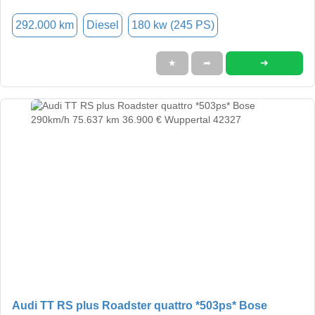
292.000 km
Diesel
180 kw (245 PS)
➜
★
➦
Audi TT RS plus Roadster quattro *503ps* Bose