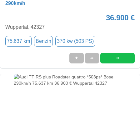
290km/h
36.900 €
Wuppertal, 42327
75.637 km
Benzin
370 kw (503 PS)
➜
★
➦