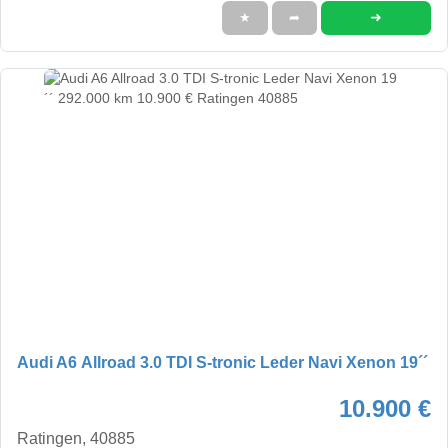
➜
★
➦
Audi A6 Allroad 3.0 TDI S-tronic Leder Navi Xenon 19´´
10.900 €
Ratingen, 40885