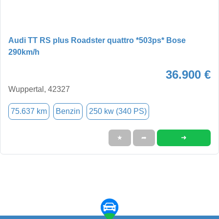
Audi TT RS plus Roadster quattro *503ps* Bose
290km/h
36.900 €
Wuppertal, 42327
75.637 km
Benzin
250 kw (340 PS)
➜
★
➦