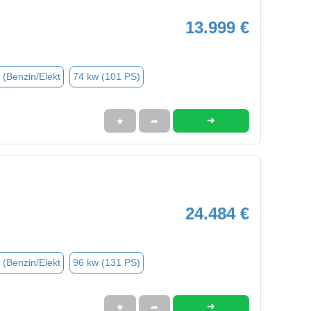
13.999 €
 (Benzin/Elekt
74 kw (101 PS)
➜
★
➦
24.484 €
 (Benzin/Elekt
96 kw (131 PS)
➜
★
➦