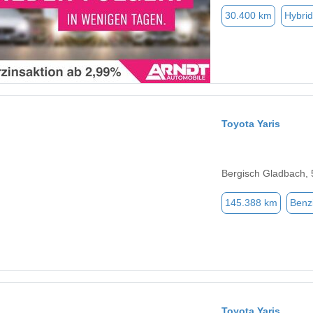
30.400 km
Hybrid
Toyota Yaris
Bergisch Gladbach,
145.388 km
Benz
Toyota Yaris