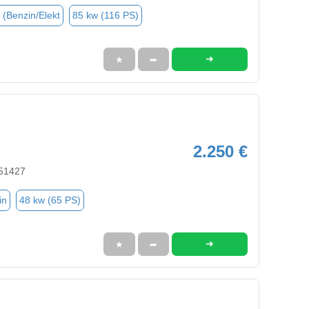
 (Benzin/Elekt
85 kw (116 PS)
➜
★
➦
2.250 €
 51427
in
48 kw (65 PS)
➜
★
➦