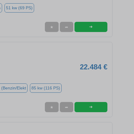
n
51 kw (69 PS)
➜
★
➦
22.484 €
 (Benzin/Elekt
85 kw (116 PS)
➜
★
➦