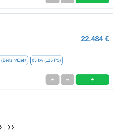
22.484 €
 (Benzin/Elekt
85 kw (116 PS)
➜
★
➦
❯
❯❯