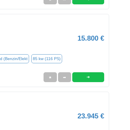
15.800 €
d (Benzin/Elekt
85 kw (116 PS)
➜
★
➦
23.945 €