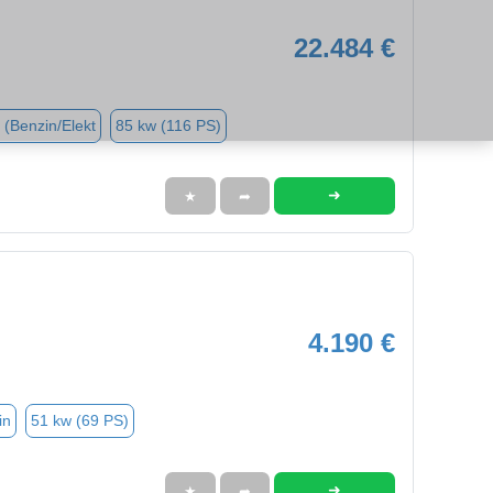
22.484 €
 (Benzin/Elekt
85 kw (116 PS)
➜
★
➦
4.190 €
in
51 kw (69 PS)
➜
★
➦