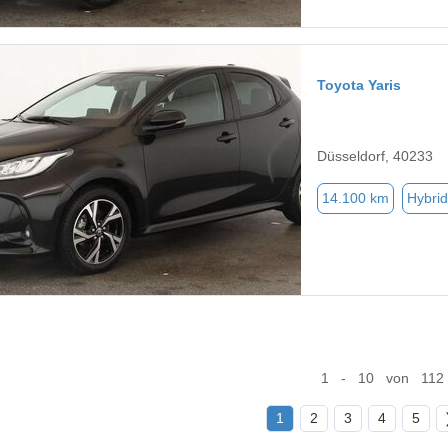
Toyota Yaris
Düsseldorf, 40233
14.100 km
Hybrid
1 - 10 von 112
1
2
3
4
5