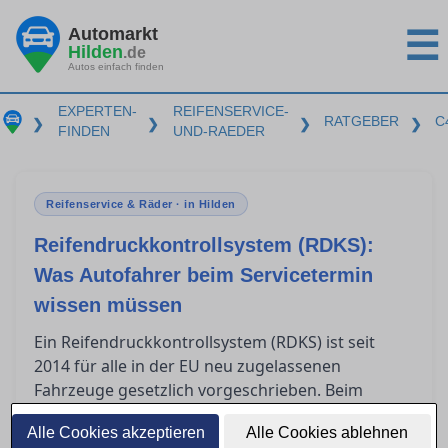
Automarkt
☰
Hilden
.de
Autos einfach finden
EXPERTEN-
REIFENSERVICE-
RATGEBER
C
❯
❯
❯
❯
FINDEN
UND-RAEDER
Reifenservice & Räder · in Hilden
Reifendruckkontrollsystem (RDKS):
Was Autofahrer beim Servicetermin
wissen müssen
Ein Reifendruckkontrollsystem (RDKS) ist seit
2014 für alle in der EU neu zugelassenen
Fahrzeuge gesetzlich vorgeschrieben. Beim
in Hilden müssen Autofahrer
Reifenservice
Alle Cookies akzeptieren
Alle Cookies ablehnen
wissen, dass spezielle Sensoren bei der