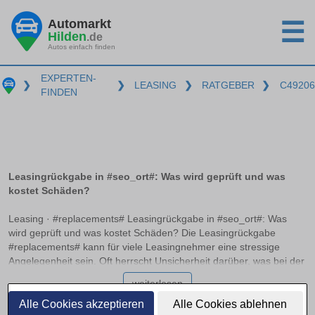
Automarkt
☰
Hilden
.de
Autos einfach finden
EXPERTEN-
❯
❯
LEASING
❯
RATGEBER
❯
C49206
FINDEN
Leasingrückgabe in #seo_ort#: Was wird geprüft und was
kostet Schäden?
Leasing · #replacements# Leasingrückgabe in #seo_ort#: Was
wird geprüft und was kostet Schäden? Die Leasingrückgabe
#replacements# kann für viele Leasingnehmer eine stressige
Angelegenheit sein. Oft herrscht Unsicherheit darüber, was bei der
Rückgabe genau geprüft wird und welche Kosten für mögliche
weiterlesen
Schäden entstehen können. In diesem Ratgeber erfahren Sie,
welche Unterschiede zwischen normalen Gebrauchsspuren und
Alle Cookies akzeptieren
Alle Cookies ablehnen