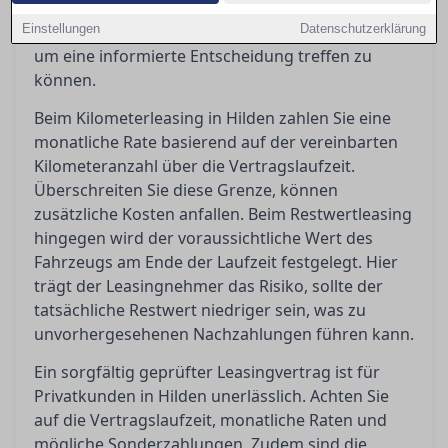
Leasingvertrag besonders relevant sind und wie
Einstellungen
man häufigen Kostenfallen geschickt ausweicht,
Datenschutzerklärung
um eine informierte Entscheidung treffen zu
können.
Beim Kilometerleasing in Hilden zahlen Sie eine
monatliche Rate basierend auf der vereinbarten
Kilometeranzahl über die Vertragslaufzeit.
Überschreiten Sie diese Grenze, können
zusätzliche Kosten anfallen. Beim Restwertleasing
hingegen wird der voraussichtliche Wert des
Fahrzeugs am Ende der Laufzeit festgelegt. Hier
trägt der Leasingnehmer das Risiko, sollte der
tatsächliche Restwert niedriger sein, was zu
unvorhergesehenen Nachzahlungen führen kann.
Ein sorgfältig geprüfter Leasingvertrag ist für
Privatkunden in Hilden unerlässlich. Achten Sie
auf die Vertragslaufzeit, monatliche Raten und
mögliche Sonderzahlungen. Zudem sind die