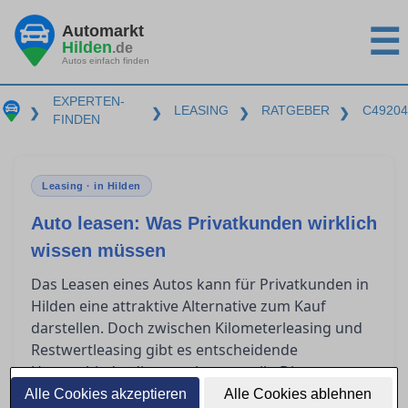
Automarkt
☰
Hilden
.de
Autos einfach finden
EXPERTEN-
LEASING
RATGEBER
C49204
❯
❯
❯
❯
FINDEN
Leasing · in Hilden
Auto leasen: Was Privatkunden wirklich
wissen müssen
Das Leasen eines Autos kann für Privatkunden in
Hilden eine attraktive Alternative zum Kauf
darstellen. Doch zwischen Kilometerleasing und
Restwertleasing gibt es entscheidende
Unterschiede, die es zu kennen gilt. Dieser
Ratgeber beleuchtet, welche Aspekte im
Alle Cookies akzeptieren
Alle Cookies ablehnen