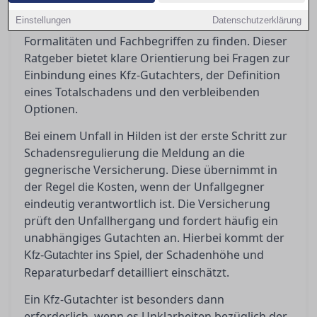
in Hilden stehen oft vor der Herausforderung,
Einstellungen
Datenschutzerklärung
den richtigen Weg durch den Dschungel von
Formalitäten und Fachbegriffen zu finden. Dieser
Ratgeber bietet klare Orientierung bei Fragen zur
Einbindung eines Kfz-Gutachters, der Definition
eines Totalschadens und den verbleibenden
Optionen.
Bei einem Unfall in Hilden ist der erste Schritt zur
Schadensregulierung die Meldung an die
gegnerische Versicherung. Diese übernimmt in
der Regel die Kosten, wenn der Unfallgegner
eindeutig verantwortlich ist. Die Versicherung
prüft den Unfallhergang und fordert häufig ein
unabhängiges Gutachten an. Hierbei kommt der
ins Spiel, der Schadenhöhe und
Kfz-Gutachter
Reparaturbedarf detailliert einschätzt.
Ein Kfz-Gutachter ist besonders dann
erforderlich, wenn es Unklarheiten bezüglich der