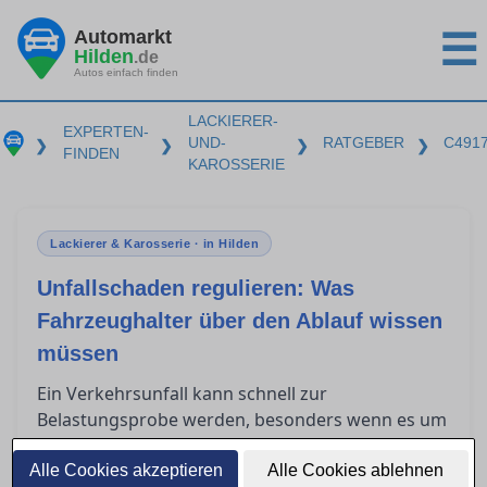
Automarkt
☰
Hilden
.de
Autos einfach finden
LACKIERER-
EXPERTEN-
UND-
RATGEBER
C491
❯
❯
❯
❯
FINDEN
KAROSSERIE
Lackierer & Karosserie · in Hilden
Unfallschaden regulieren: Was
Fahrzeughalter über den Ablauf wissen
müssen
Ein Verkehrsunfall kann schnell zur
Belastungsprobe werden, besonders wenn es um
die Regulierung des Schadens über die
gegnerische Versicherung geht. Fahrzeughalter
Alle Cookies akzeptieren
Alle Cookies ablehnen