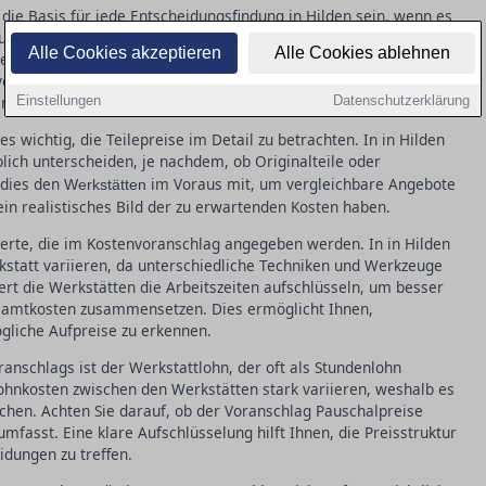
 die Basis für jede Entscheidungsfindung in Hilden sein, wenn es
f, dass der Voranschlag alle relevanten Details beinhaltet, wie
Alle Cookies akzeptieren
Alle Cookies ablehnen
eilen und deren Kosten. Zusätzlich müssen Arbeitszeiten
llziehbar zu machen. Dies hilft, Transparenz zu schaffen und
en Zusatzkosten konfrontiert werden.
Einstellungen
Datenschutzerklärung
s wichtig, die Teilepreise im Detail zu betrachten. In in Hilden
lich unterscheiden, je nachdem, ob Originalteile oder
 dies den
im Voraus mit, um vergleichbare Angebote
Werkstätten
e ein realistisches Bild der zu erwartenden Kosten haben.
werte, die im Kostenvoranschlag angegeben werden. In in Hilden
rkstatt variieren, da unterschiedliche Techniken und Werkzeuge
ert die Werkstätten die Arbeitszeiten aufschlüsseln, um besser
esamtkosten zusammensetzen. Dies ermöglicht Ihnen,
ögliche Aufpreise zu erkennen.
anschlags ist der Werkstattlohn, der oft als Stundenlohn
ohnkosten zwischen den Werkstätten stark variieren, weshalb es
ichen. Achten Sie darauf, ob der Voranschlag Pauschalpreise
mfasst. Eine klare Aufschlüsselung hilft Ihnen, die Preisstruktur
idungen zu treffen.