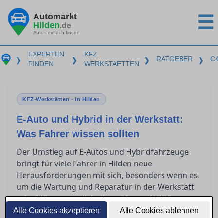
Automarkt
☰
Hilden
.de
Autos einfach finden
EXPERTEN-
KFZ-
RATGEBER
C
❯
❯
❯
❯
FINDEN
WERKSTAETTEN
KFZ-Werkstätten · in Hilden
E-Auto und Hybrid in der Werkstatt:
Was Fahrer wissen sollten
Der Umstieg auf E-Autos und Hybridfahrzeuge
bringt für viele Fahrer in Hilden neue
Herausforderungen mit sich, besonders wenn es
um die Wartung und Reparatur in der Werkstatt
geht. Eine wesentliche Frage lautet: Welche
Qualifikationen benötigt eine Werkstatt, um
Alle Cookies akzeptieren
Alle Cookies ablehnen