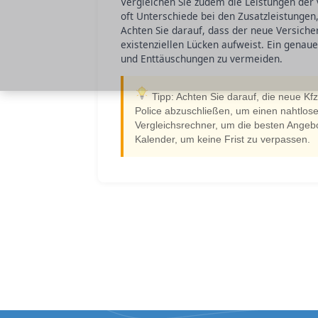
Vergleichen Sie zudem die Leistungen der 
oft Unterschiede bei den Zusatzleistunge
Achten Sie darauf, dass der neue Versich
existenziellen Lücken aufweist. Ein genaue
und Enttäuschungen zu vermeiden.
Tipp: Achten Sie darauf, die neue Kfz
Police abzuschließen, um einen nahtlos
Vergleichsrechner, um die besten Angebo
Kalender, um keine Frist zu verpassen.