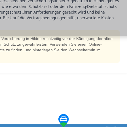
verschiedenen Versicherungsanbieter genau. In in Hilden gibt es
n, wie etwa dem Schutzbrief oder dem Fahrzeug-Diebstahlschutz.
erungsschutz Ihren Anforderungen gerecht wird und keine
r Blick auf die Vertragsbedingungen hilft, unerwartete Kosten
-Versicherung in Hilden rechtzeitig vor der Kündigung der alten
en Schutz zu gewährleisten. Verwenden Sie einen Online-
te zu finden, und hinterlegen Sie den Wechseltermin im