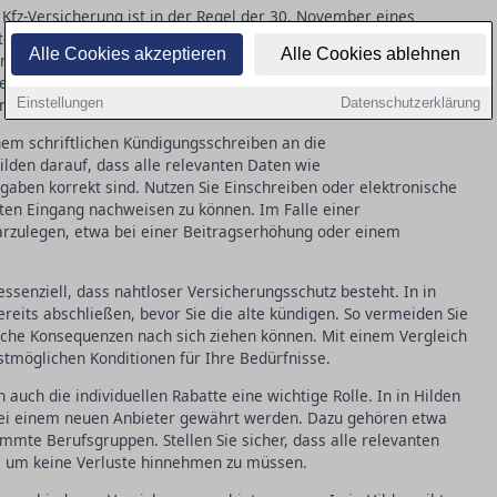
 Kfz-Versicherung ist in der Regel der 30. November eines
hten, dass Ihre Kündigung spätestens einen Monat vor Ablauf des
Alle Cookies akzeptieren
Alle Cookies ablehnen
ingeht. Neben der ordentlichen Kündigung gibt es das
exibleren Wechsel ermöglicht. Dieses Recht greift, wenn Ihre
nach einem Schadensfall unzufrieden sind.
Einstellungen
Datenschutzerklärung
nem schriftlichen Kündigungsschreiben an die
ilden darauf, dass alle relevanten Daten wie
ben korrekt sind. Nutzen Sie Einschreiben oder elektronische
en Eingang nachweisen zu können. Im Falle einer
darzulegen, etwa bei einer Beitragserhöhung oder einem
ssenziell, dass nahtloser Versicherungsschutz besteht. In in
ereits abschließen, bevor Sie die alte kündigen. So vermeiden Sie
liche Konsequenzen nach sich ziehen können. Mit einem Vergleich
bestmöglichen Konditionen für Ihre Bedürfnisse.
auch die individuellen Rabatte eine wichtige Rolle. In in Hilden
 bei einem neuen Anbieter gewährt werden. Dazu gehören etwa
mmte Berufsgruppen. Stellen Sie sicher, dass alle relevanten
, um keine Verluste hinnehmen zu müssen.