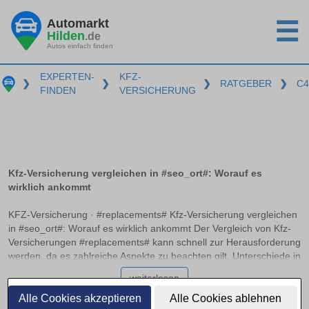
Automarkt
☰
Hilden
.de
Autos einfach finden
EXPERTEN-
KFZ-
❯
❯
❯
RATGEBER
❯
C4
FINDEN
VERSICHERUNG
Kfz-Versicherung vergleichen in #seo_ort#: Worauf es
wirklich ankommt
KFZ-Versicherung · #replacements# Kfz-Versicherung vergleichen
in #seo_ort#: Worauf es wirklich ankommt Der Vergleich von Kfz-
Versicherungen #replacements# kann schnell zur Herausforderung
werden, da es zahlreiche Aspekte zu beachten gilt. Unterschiede in
Haftpflicht, Teilkasko und Vollkasko, empfohlene
weiterlesen
Deckungssummen sowie die Bedeutung von Typ- und
Regionalklassen spielen eine entscheidende Rolle. Dieser Artikel
Alle Cookies akzeptieren
Alle Cookies ablehnen