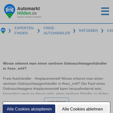
Automarkt
☰
Hilden
.de
Autos einfach finden
EXPERTEN-
FREIE-
❯
❯
❯
RATGEBER
❯
C4
FINDEN
AUTOHÄNDLER
Woran erkennt man einen seriösen Gebrauchtwagenhändler
in #seo_ort#?
Freie Autohändler · #replacements# Woran erkennt man einen
seriösen Gebrauchtwagenhändler in #seo_ort#? Der Kauf eines
Gebrauchtwagens #replacements# kann herausfordernd sein,
besonders wenn es darum geht, einen seriösen Händler zu finden.
Professionelle Autohändler zeichnen sich durch bestimmte
weiterlesen
Merkmale aus, die auf einen zuverlässigen Betrieb hinweisen. In
diesem Ratgeber erfahren Sie, worauf Sie achten sollten, welche
Alle Cookies akzeptieren
Alle Cookies ablehnen