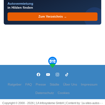
Autovermietung
in Hilden finden
Zum Verzeichnis →
Ratgeber
FAQ
Presse
Städte
Über Uns
Impressum
Datenschutz
Cookies
Copyright © 2000 - 2026 | 1A Infosysteme GmbH | Content by: 1a-sites-autos - -