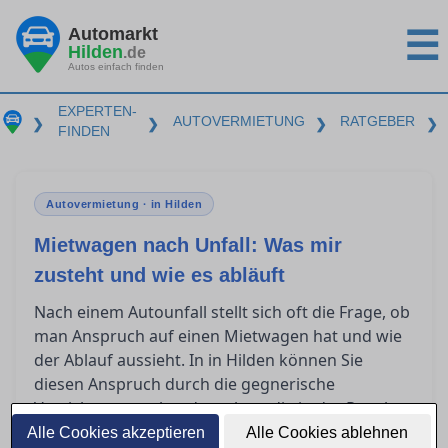
Automarkt
☰
Hilden
.de
Autos einfach finden
EXPERTEN-
AUTOVERMIETUNG
RATGEBER
❯
❯
❯
❯
FINDEN
Autovermietung · in Hilden
Mietwagen nach Unfall: Was mir
zusteht und wie es abläuft
Nach einem Autounfall stellt sich oft die Frage, ob
man Anspruch auf einen Mietwagen hat und wie
der Ablauf aussieht. In in Hilden können Sie
diesen Anspruch durch die gegnerische
Versicherung geltend machen, die in der Regel
die Kosten übernimmt. Erfahren Sie, wie Sie
Alle Cookies akzeptieren
Alle Cookies ablehnen