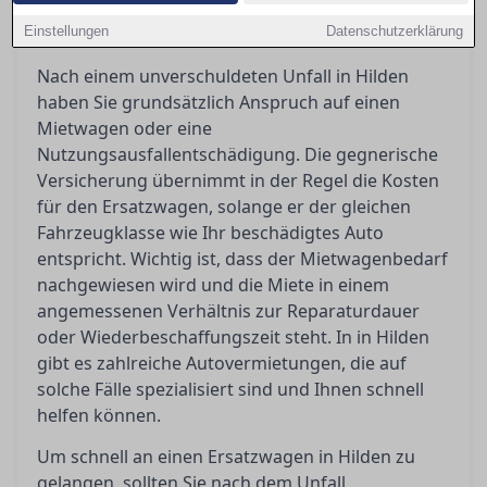
schnell an einen Ersatzwagen kommen und was
Einstellungen
Ihnen nach einem Unfall zusteht.
Datenschutzerklärung
Nach einem unverschuldeten Unfall in Hilden
haben Sie grundsätzlich Anspruch auf einen
Mietwagen oder eine
Nutzungsausfallentschädigung. Die gegnerische
Versicherung übernimmt in der Regel die Kosten
für den Ersatzwagen, solange er der gleichen
Fahrzeugklasse wie Ihr beschädigtes Auto
entspricht. Wichtig ist, dass der Mietwagenbedarf
nachgewiesen wird und die Miete in einem
angemessenen Verhältnis zur Reparaturdauer
oder Wiederbeschaffungszeit steht. In in Hilden
gibt es zahlreiche Autovermietungen, die auf
solche Fälle spezialisiert sind und Ihnen schnell
helfen können.
Um schnell an einen Ersatzwagen in Hilden zu
gelangen, sollten Sie nach dem Unfall