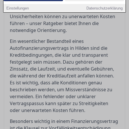
Vorfälligkeitsentschädigungen bedeuten oder
Einstellungen
Datenschutzerklärung
wann ein Widerruf möglich ist. Diese
Unsicherheiten können zu unerwarteten Kosten
führen – unser Ratgeber bietet Ihnen die
notwendige Orientierung.
Ein wesentlicher Bestandteil eines
Autofinanzierungsvertrags in Hilden sind die
Kreditbedingungen, die klar und transparent
festgelegt sein müssen. Dazu gehören der
Zinssatz, die Laufzeit, und eventuelle Gebühren,
die während der Kreditlaufzeit anfallen können.
Es ist wichtig, dass alle Konditionen genau
beschrieben werden, um Missverständnisse zu
vermeiden. Ein fehlender oder unklarer
Vertragspassus kann später zu Streitigkeiten
oder unerwarteten Kosten führen.
Besonders wichtig in einem Finanzierungsvertrag
ist die Klausel zur Vorfälligkeitsentschädigung,