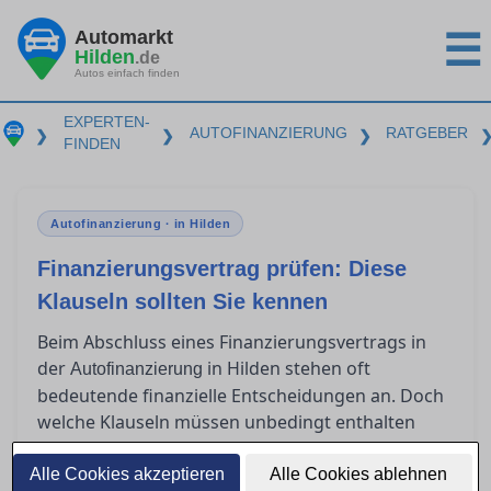
Automarkt
☰
Hilden
.de
Autos einfach finden
EXPERTEN-
AUTOFINANZIERUNG
RATGEBER
❯
❯
❯
FINDEN
Autofinanzierung · in Hilden
Finanzierungsvertrag prüfen: Diese
Klauseln sollten Sie kennen
Beim Abschluss eines Finanzierungsvertrags in
der
in Hilden stehen oft
Autofinanzierung
bedeutende finanzielle Entscheidungen an. Doch
welche Klauseln müssen unbedingt enthalten
sein, um rechtlich abgesichert zu sein? Viele
Verbraucher sind unsicher, was
Alle Cookies akzeptieren
Alle Cookies ablehnen