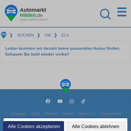
☰
Automarkt
Hilden
.de
Autos einfach finden
❯
SUCHEN
❯
VW
❯
ID.4
Leider konnten wir derzeit keine passenden Autos finden.
Schauen Sie bald wieder vorbei!
Ratgeber
FAQ
Presse
Städte
Über Uns
Impressum
Datenschutz
Cookies
Alle Cookies akzeptieren
Alle Cookies ablehnen