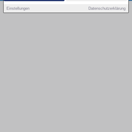
Copyright © 2000 - 2026 | 1A Infosysteme GmbH | Content by: 1a-sites-autos
Einstellungen
Datenschutzerklärung
08.08.2026