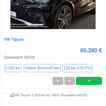
VW Tiguan
65.280 €
Düsseldorf, 40233
2.500 km
Hybrid (Benzin/Elekt
110 kw (150 PS)
➜
★
➦