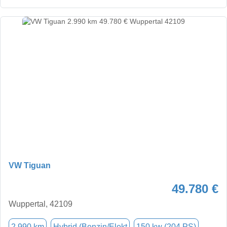
VW Tiguan
49.780 €
Wuppertal, 42109
2.990 km
Hybrid (Benzin/Elekt
150 kw (204 PS)