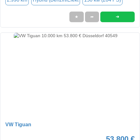
➜
★
➦
VW Tiguan
53.800 €