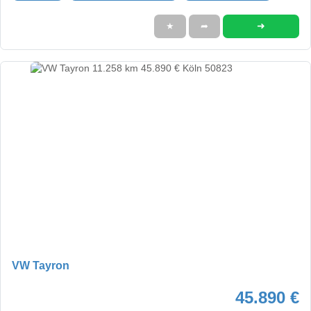
➜
★
➦
VW Tayron
45.890 €