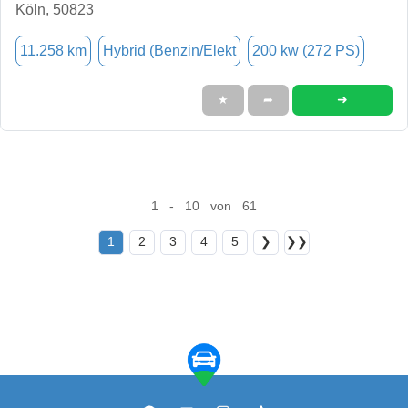
Köln, 50823
11.258 km
Hybrid (Benzin/Elekt
200 kw (272 PS)
➜
★
➦
1 - 10 von 61
1
2
3
4
5
❯
❯❯