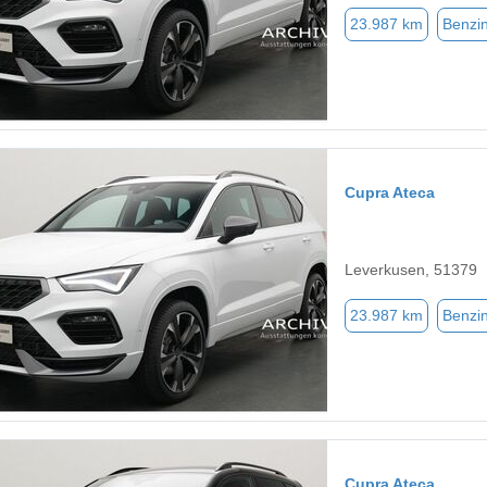
23.987 km
Benzi
Cupra Ateca
Leverkusen, 51379
23.987 km
Benzi
Cupra Ateca