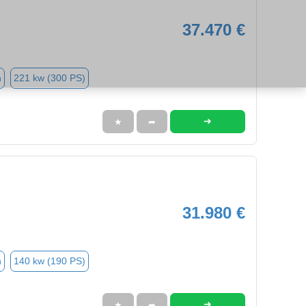
37.470 €
n
221 kw (300 PS)
➜
★
➦
31.980 €
n
140 kw (190 PS)
➜
★
➦