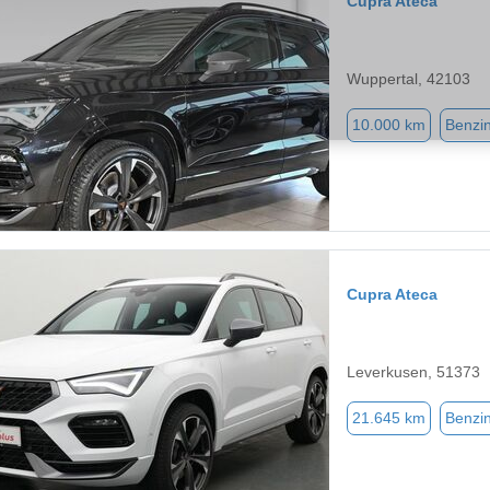
Cupra Ateca
Wuppertal, 42103
10.000 km
Benzi
Cupra Ateca
Leverkusen, 51373
21.645 km
Benzi