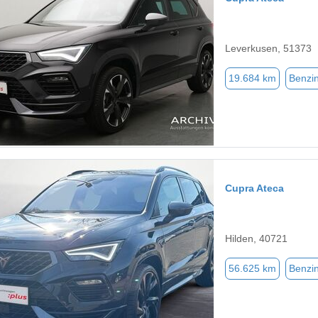
Leverkusen, 51373
19.684 km
Benzi
Cupra Ateca
Hilden, 40721
56.625 km
Benzi