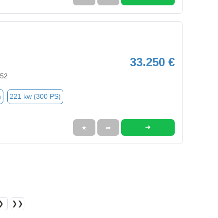
33.250 €
352
n
221 kw (300 PS)
➜
★
➦
❯
❯❯