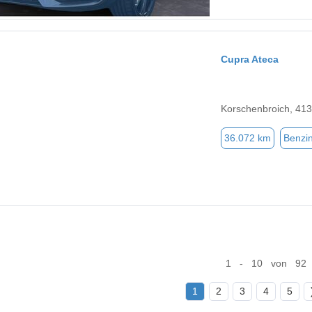
Cupra Ateca
Korschenbroich, 41
36.072 km
Benzi
1 - 10 von 92
1
2
3
4
5