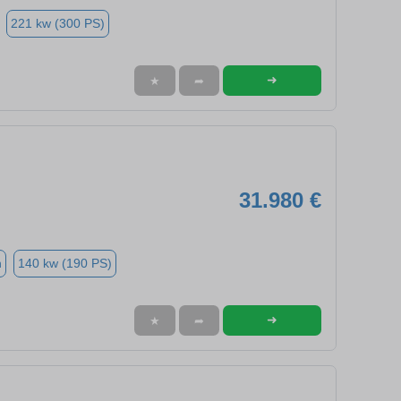
221 kw (300 PS)
➜
★
➦
31.980 €
n
140 kw (190 PS)
➜
★
➦