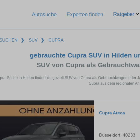
Ratgeber
Autosuche
Experten finden
SUCHEN
❯
SUV
❯
CUPRA
gebrauchte Cupra SUV in Hilden 
SUV von Cupra als Gebrauchtw
upra-Suche in Hilden findest du gezielt SUV von Cupra als Gebrauchtwagen oder J
Cupra aus dem regionalen An
Cupra Ateca
Düsseldorf, 40233