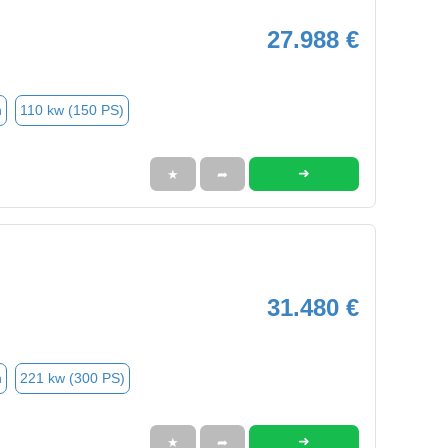
27.988 €
n
110 kw (150 PS)
➜
★
➦
31.480 €
n
221 kw (300 PS)
➜
★
➦